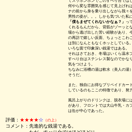
てスッポンポンでこのすべり台では
何やら変な雰囲気を感じて見上げれ
ナの前から身を乗り出しながら我々
男性の姿が。。。しかも気づいた私
「僕もまぜてくれないかなぁ？」
っ
くれるもんだから、背筋がゾーッと
場から逃げ出した苦い経験があり、
の再訪で嬉しい反面、ちょっとこわ
は別になんともなくホッとしている
いろな面で印象深い銭湯ではある。
それはさておき、冬場はいくら温水
すべり台はステンレス製なのでかな
気をつけよう。
ちなみに浴槽の湯は軟水（美人の湯
そうだ。
また、独自にお得なプリペイドカー
しているのもここの特徴であり、努
風呂上がりのドリンクは、脱衣場に
があり、フロントでは大山牛乳・カ
は缶が中心であった。
評価：
★★★★
☆
（の上）
コメント：先進的な銭湯である。