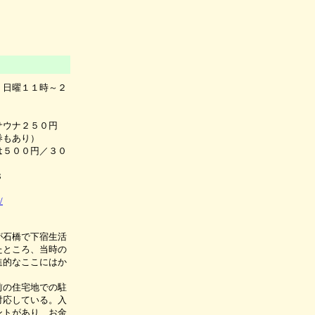
、日曜１１時～２
サウナ２５０円
券もあり）
は５００円／３０
８
/
が石橋で下宿生活
たところ、当時の
進的なここにはか
前の住宅地での駐
対応している。入
ントがあり、お金