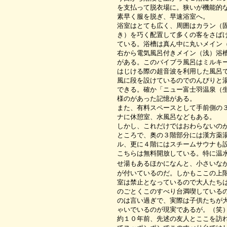
を支払って脱衣場に。狭いが機能的
素早く服を脱ぎ、早速浴室へ。
浴室はとても広く、周囲はカラン（
き）を巧く配置して多くの客をさば
ている。浴槽は真ん中に丸いメイン
右から電気風呂付きメイン（浅）浴
がある。このバイブラ風呂はミルキ
はじける際の超音波を利用した風呂
風に段を設けているのでのんびりと
できる。確か「ニュー富士羽温泉（
様のがあった記憶がある。
また、有料スペースとして手前側の
ナに休憩室、水風呂などもある。
しかし、これだけではおわらないの
ところで、奥の３階部分には漢方薬
ル、更に４階にはスチームサウナも
こちらは無料開放している。特に温
せ湯もあるほかになんと、小さいな
が付いているのだ。しかもここの上
室は禁止となっているので大人たち
のごとくこのすべり台満喫している
のは言い過ぎで、実際は子供たちが
ゃいでいるのが現実であるが。（笑
約１０年前、先述の友人とここを訪