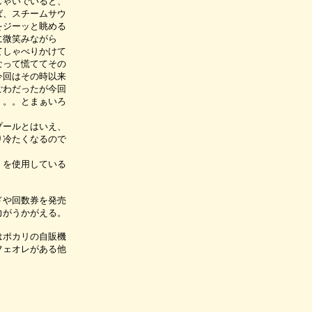
しゃいでいると、
ば、スチームサウ
をジーッと眺める
に微笑みながら
てしゃべりかけて
なって慌ててその
今回はその時以来
ごわだったが今回
。。。とまぁいろ
プールとはいえ、
り冷たくなるので
）を使用している
ドや回数券を発売
力がうかがえる。
はポカリの自販機
フェオレがある他