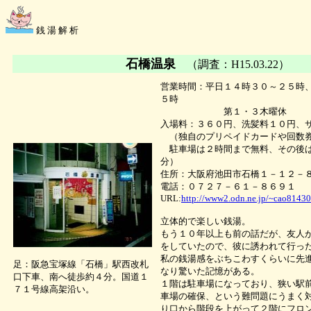
銭 湯 解 析
石橋温泉
（調査：H15.03.22）
営業時間：平日１４時３０～２５時
５時
第１・３木曜休
入場料：３６０円、洗髪料１０円、
（独自のプリペイドカードや回数
駐車場は２時間まで無料、その後
分）
住所：大阪府池田市石橋１－１２－
電話：０７２７－６１－８６９１
URL:
http://www2.odn.ne.jp/~cao81430
立体的で楽しい銭湯。
もう１０年以上も前の話だが、友人
をしていたので、彼に誘われて行っ
私の銭湯感をぶちこわすくらいに先
足：阪急宝塚線「石橋」駅西改札
なり驚いた記憶がある。
口下車、南へ徒歩約４分。国道１
１階は駐車場になっており、狭い駅
７１号線高架沿い。
車場の確保、という難問題にうまく
り口から階段を上がって２階にフロ