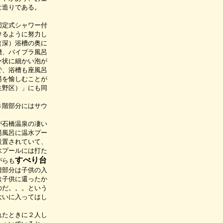
な造りである。
固定式シャワー付
けるように努力し
（深）浴槽の奥に
槽、バイブラ風呂
ー状に細かい泡が
で、浴槽も座風呂
湯を愉しむことが
生野区）」にも同
３階部分にはサウ
が石橋温泉の凄い
湯風呂に温水プー
設置されていて、
水プールには打た
すべり台
がらも
階部分は子供の入
は子供に還ったか
のだ。。。という
大いに入ってはし
）
れたときに２人し