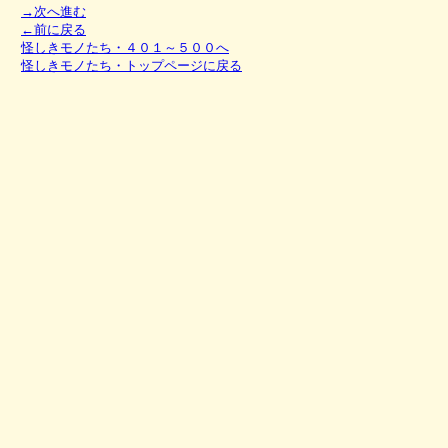
→次へ進む
←前に戻る
怪しきモノたち・４０１～５００へ
怪しきモノたち・トップページに戻る