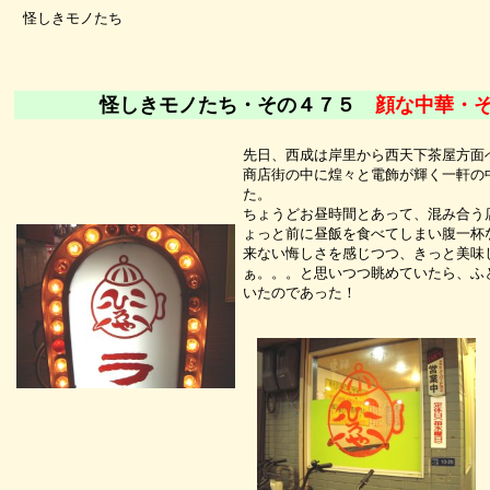
怪しきモノたち
怪しきモノたち・その４７５
顔な中華・
先日、西成は岸里から西天下茶屋方面
商店街の中に煌々と電飾が輝く一軒の
た。
ちょうどお昼時間とあって、混み合う
ょっと前に昼飯を食べてしまい腹一杯
来ない悔しさを感じつつ、きっと美味
ぁ。。。と思いつつ眺めていたら、ふ
いたのであった！