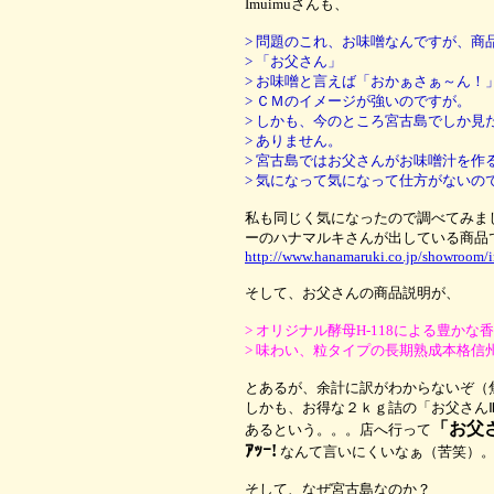
Imuimuさんも、
> 問題のこれ、お味噌なんですが、商
> 「お父さん」
> お味噌と言えば「おかぁさぁ～ん！
> ＣＭのイメージが強いのですが。
> しかも、今のところ宮古島でしか見
> ありません。
> 宮古島ではお父さんがお味噌汁を作
> 気になって気になって仕方がないの
私も同じく気になったので調べてみま
ーのハナマルキさんが出している商品
http://www.hanamaruki.co.jp/showroom/
そして、お父さんの商品説明が、
> オリジナル酵母H-118による豊かな
> 味わい、粒タイプの長期熟成本格信
とあるが、余計に訳がわからないぞ（
しかも、お得な２ｋｇ詰の「お父さん
「お父
あるという。。。店へ行って
ｱｯｰ!
なんて言いにくいなぁ（苦笑）
そして、なぜ宮古島なのか？