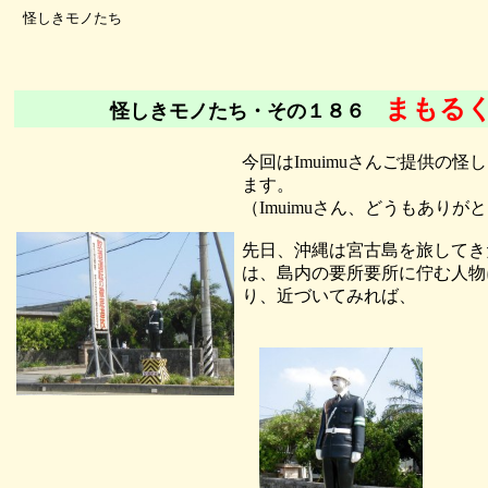
怪しきモノたち
まもる
怪しきモノたち・その１８６
今回はImuimuさんご提供の怪
ます。
（Imuimuさん、どうもありが
先日、沖縄は宮古島を旅してきたI
は、島内の要所要所に佇む人物
り、近づいてみれば、