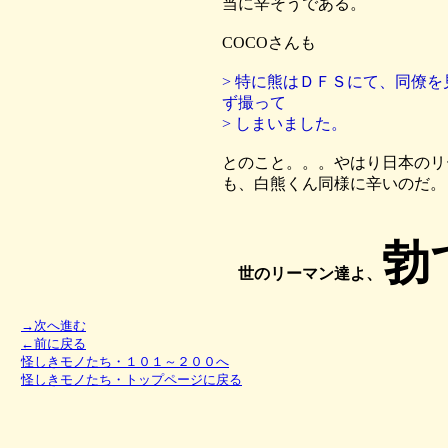
当に辛そうである。
COCOさんも
> 特に熊はＤＦＳにて、同僚
ず撮って
> しまいました。
とのこと。。。やはり日本のリ
も、白熊くん同様に辛いのだ。
勃
世のリーマン達よ、
→次へ進む
←前に戻る
怪しきモノたち・１０１～２００へ
怪しきモノたち・トップページに戻る