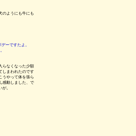
犬のようにも牛にも
ボデーですたよ。
.。
入らなくなった少額
てしまわれたのです
こうやって体を張ら
ん感動しました、で
いが。
。