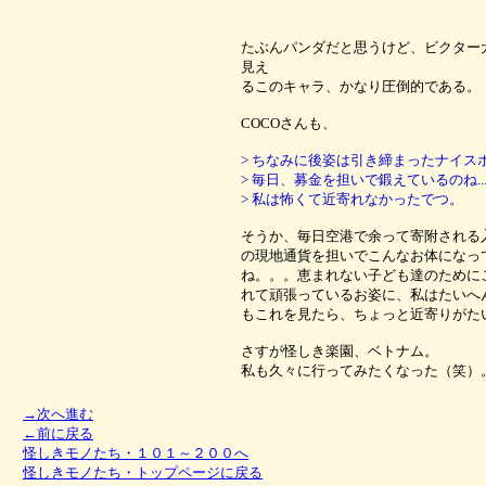
たぶんパンダだと思うけど、ビクター
見え
るこのキャラ、かなり圧倒的である。
COCOさんも、
> ちなみに後姿は引き締まったナイス
> 毎日、募金を担いで鍛えているのね..
> 私は怖くて近寄れなかったでつ。
そうか、毎日空港で余って寄附される
の現地通貨を担いでこんなお体になっ
ね。。。恵まれない子ども達のために
れて頑張っているお姿に、私はたいへ
もこれを見たら、ちょっと近寄りがた
さすが怪しき楽園
、ベトナム
。
私も久々に行ってみたくなった（笑）
→次へ進む
←前に戻る
怪しきモノたち・１０１～２００へ
怪しきモノたち・トップページに戻る