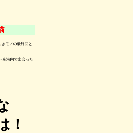
猫
しきモノの最終回と
ト空港内で出会った
な
は！