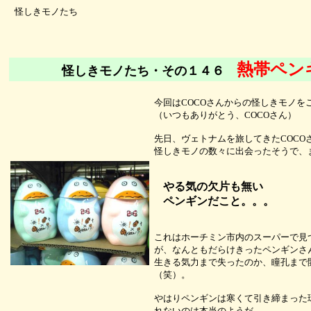
怪しきモノたち
熱帯ペン
怪しきモノたち・その１４６
今回はCOCOさんからの怪しきモノを
（いつもありがとう、COCOさん）
先日、ヴェトナムを旅してきたCOCO
怪しきモノの数々に出会ったそうで、
やる気の欠片も無い
ペンギンだこと。。。
これはホーチミン市内のスーパーで見
が、なんともだらけきったペンギンさ
生きる気力まで失ったのか、瞳孔まで
（笑）。
やはりペンギンは寒くて引き締まった
れないのは本当のようだ。