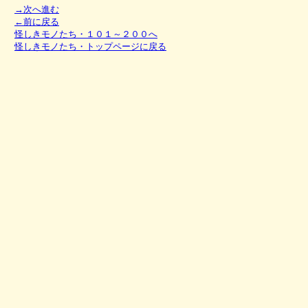
→次へ進む
←前に戻る
怪しきモノたち・１０１～２００へ
怪しきモノたち・トップページに戻る