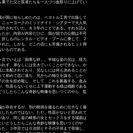
を棄てた父と医者たちを一人づつ血祭りに上げてい
が国に知らしめたのは、ペヨトル工房で出版して
。ニューヨークのミッドナイト・シアターで大人気
紹介されていた。８３年のことである。それを読ん
ったが、内容が内容だけに、我が国での公開は不可
、折しものレンタル・ビデオ・ブームに乗じて、２
された。しかも、どこの店にも常備されるヒット商
ないものである。
言でいえば「因果な絆」。半端な姿の兄は、怪力
べれず、弟なしには生きていくことができない。か
兄に支配されており、兄なしには何も決めることが
れて初めて恋に落ち、兄からの独立を謀る。しか
手の女を絞め殺し、そして、これを屍姦する。血み
が、性器もないくせに上下運動する様は残酷である
どうしたらこんな奇妙な映像を思いつくのやら、監
が存在するが、別の映画を撮るために仕方なく撮
大したものではない。ただ、性器がないと思われて
があり、同じ姿の畸形の女とセックスをする場面は
たいどうしたらこんな奇妙な映像を思いつくのや
った。３作目ではＯ次郎とＰ子の子供まで登場し、