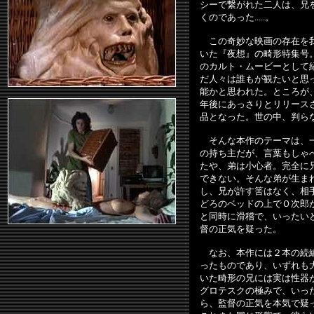
シーで繋がれた二人は、兄
くのであった.....。
この奇妙な映画の存在を我
いた『夜想』の畸形特集号
のカルト・ムービーとして
だ人々は誰もが観たいと思
能か
と思われた。ところが
年後にあっさりとリリース
品となった。世の中、判ら
そんな本作のテーマは、一
の持ち主だが、言葉もしゃ
たや、弟は小心者。完全に
できない。そんな弟が生ま
し、兄が許す筈はなく、相
どろのベッドの上でＯ次郎
と同時に滑稽で、いったい
督の正気を疑った。
なお、本作には２本の続編
ったものであり、いずれも
いた畸形の兄には実は性器
グロテスクの極みで、いっ
ら、監督の正気を本気で疑