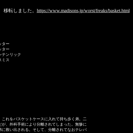
移転しました。
https://www.madisons.jp/worst/freaks/basket.html
ッター
ッター
ンテンリック
ミス
これをバスケットケースに入れて持ち歩く弟。二
だが、外科手術により分離されてしまった。無惨に
弟に救い出される。そして、分離されてなおテレパ