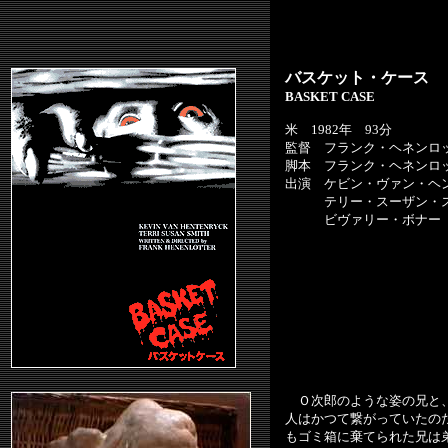
バスケット・ケース
BASKET CASE
米 1982年 93分
監督 フランク・ヘネンロ
脚本 フランク・ヘネンロ
出演 ケビン・ヴァン・ヘ
テリー・スーザン・ス
ビヴァリー・ボナー
Ｏ次郎のような姿の兄と、
人はかつて繋がっていたの
もゴミ箱に棄てられた兄は