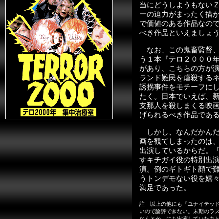
当にどうしようもない
ーの迫力がまったく描
で価値のある作品なの
べき作品といえましょ
なお、この鬼畜監督、
う１本『テロ２０００
があり、こちらの方が
ランド難民を虐殺する
誘拐事件をモチーフに
たく。日本でいえば、
支那人を殺しまくる映
げられるべき作品であ
しかし、なんだかんだ
画を観てしまったのは
出演しているからだ。
すキチガイ役の特別出
演。例のギトギト顔で
うトンデモない役を嬉
満足であった。
註 以上の他にも『ユナイテッ
いので論評できない。末期のラ
なんとか」にも出演していたキ