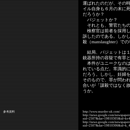
運ばれたのだが、その
イル自身も６月の末に
だろうか？
パジェットか？
それとも、警官たちの
検察官は前者を採用した
訴したのである。しか
殺（manslaughter
結局、パジェットは１
銃器所持の容疑で有罪
本件がユニークなのは
れている点だ。常識的
だろう。しかし、妊婦
そのもので、罪が問わ
合いが「謀殺ではなく
うか。
http://www.murder-uk.com/
参考資料
http://news.google.com/newspaper
nid=2507&dat=19810305&id=k
http://news.google.com/newspaper
nid=2507&dat=19810306&id=k