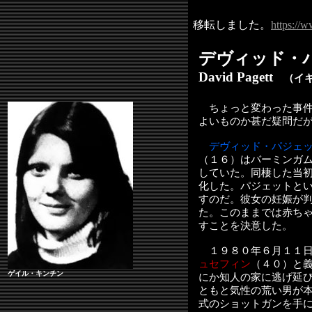
移転しました。
https://w
デヴィッド・
David Pagett
（イギ
ちょっと変わった事件
よいものか甚だ疑問だ
デヴィッド・パジェ
（１６）はバーミンガ
していた。同棲した当
化した。パジェットと
すのだ。彼女の妊娠が
た。このままでは赤ち
すことを決意した。
１９８０年６月１１日
ュセフィン
（４０）と
ゲイル・キンチン
にか知人の家に逃げ延
ともと気性の荒い男が
式のショットガンを手