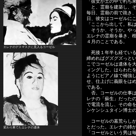
「彼女が土の中で朽ち
と、霊廟を建築し、そ
毎日、霊廟の前で跪き
日、彼女はコーゼルに
「ここから出して。私
そうか、そうか。やっ
エレナの霊廟を暴き、
４月のことである。
エレナのデスマスクに見入るコーゼル
死後１年半も経ている
締めればグズグズっと
こでコーゼルは遺体を
ィングした。はらわた
ようにピアノ線で補強
せ、仕上げに義眼をは
である。
否。コーゼルの仕事は
レナの「蘇生」だった
で電流を流し、その命
ンケンシュタイン博士
コーゼルの墓荒らしが
とだった。エレナの姉
変わり果てたエレナの遺体
「コーゼルという男は