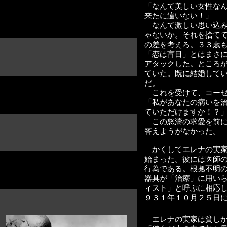
「なんて美しい女性な
来たに違いない！」
なんて激しい思い込み
ゃないか。それを捨て
の差を考えろ。３３歳
「恋は盲目」とはまさ
アタックした。ところ
ていた。既に結婚して
だ。
これを受けて、コーゼ
「私があなたの病いを
ていただけますか！？
この怒濤の求愛を前に
答えようがなかった。
かくしてエレナの実家
始まった。彼には医師
行為である。根拠不明
器具が「治療」に用い
ィスト」と呼ぶに相応
９３１年１０月２５日
エレナの実家は貧しか