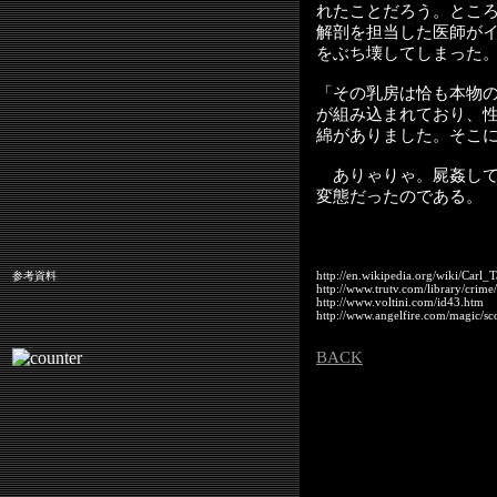
れたことだろう。とこ
解剖を担当した医師が
をぶち壊してしまった
「その乳房は恰も本物
が組み込まれており、
綿がありました。そこ
ありゃりゃ。屍姦して
変態だったのである。
http://en.wikipedia.org/wiki/Carl_T
参考資料
http://www.trutv.com/library/crime/
http://www.voltini.com/id43.htm
http://www.angelfire.com/magic/sco
BACK