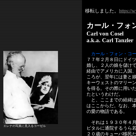
移転しました。
https://
カール・フォ
Carl von Cosel
a.k.a. Carl Tanzler
カール・フォン・コ
７７年２月８日にドイ
婚し、２人の娘を儲け
経由でアメリカに入国
ころが、翌年には妻と
キーウェストのマリー
を得る。その際に用い
たというわけだ。
と、ここまでの経緯は
はここからだ。なお、
の愛の物語である。
それは１９３０年４月
エレナの写真に見入るコーゼル
ピタルに通院するうら
２０歳のキューバ移民