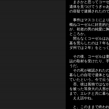
まさかと思ってコーゼ
遺体を見つけてうぎゃ
の容疑で逮捕されたの
事件はマスコミにより
概ねコーゼルに好意的
が、初老の男の純愛に
ところか。
間もなくコーゼルはお
墓を荒らしたのは７年
ダ州では２年）をとっ
その後、コーゼルは妻
誌の取材を受けたり、
うだ。
その死が確認されたの
暮らしの自宅で遺体と
ていたという。今で云
否。彼は孤独ではなか
を被った等身大の人形
まで、エレナと共に暮
ええ話やね。
と、このままで終われ