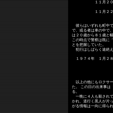
１１月２０
１１月２２
彼らはいずれも町中で
で、或る者は車の中で
は２０歳から８１歳と
この時点で警察は既に
とを把握していた。
犯行はしばらく途絶え
１９７４年 １月２
以上の他にもロクサー
た。 この日の出来事は
る。
一晩に４人も殺されて
かれ、道行く黒人が片
がる情報は一向に得ら