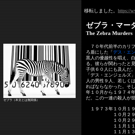
移転しました。
https://
ゼブラ・マー
The Zebra Murders
７０年代前半のカリフ
ろ盾にした「
デス・エ
黒人の優越性を唱え、
る。彼らが関わったと
子供６０人にも及んだ
「デス・エンジェルズ
人の男性９人、若しく
ればならなかった。そ
年１０月から１９７４
だ。この一連の殺人が
ゼブラ（本文とは無関係）
１９７３年１０月１
１０月２９
１０月２９
１１月１１
１１月１３