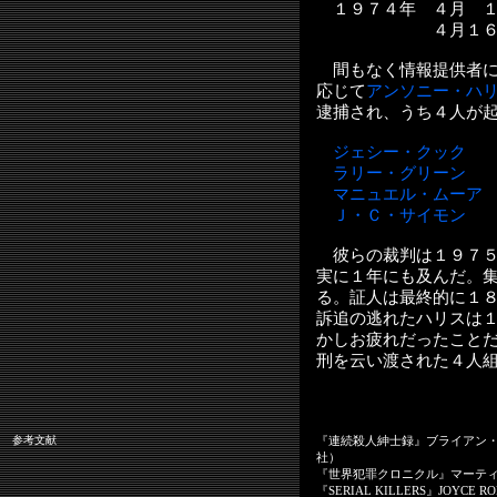
１９７４年 ４月 
４月１６
間もなく情報提供者に
応じて
アンソニー・ハ
逮捕され、うち４人が
ジェシー・クック
ラリー・グリーン
マニュエル・ムーア
Ｊ・Ｃ・サイモン
彼らの裁判は１９７５
実に１年にも及んだ。
る。証人は最終的に１
訴追の逃れたハリスは
かしお疲れだったこと
刑を云い渡された４人
参考文献
『連続殺人紳士録』ブライアン
社）
『世界犯罪クロニクル』マーテ
『SERIAL KILLERS』JOYCE R