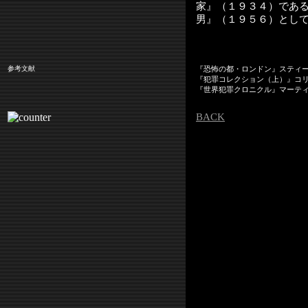
家』（１９３４）であ
男』（１９５６）とし
参考文献
『恐怖の都・ロンドン』スティ
『犯罪コレクション（上）』コ
『世界犯罪クロニクル』マーテ
BACK