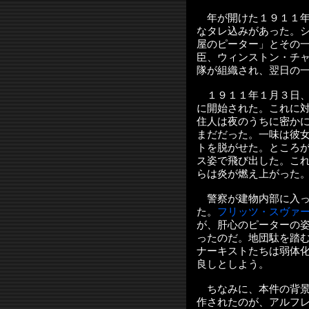
年が開けた１９１１年
なタレ込みがあった。
屋のピーター」とその
臣、ウィンストン・チ
隊が組織され、翌日の
１９１１年１月３日、
に開始された。これに
住人は夜のうちに密か
まだだった。一味は彼
トを脱がせた。ところ
ス姿で飛び出した。こ
らは炎が燃え上がった
警察が建物内部に入っ
た。
フリッツ・スヴァ
が、肝心のピーターの
ったのだ。地団駄を踏
ナーキストたちは弱体
良しとしよう。
ちなみに、本件の背景
作されたのが、アルフ