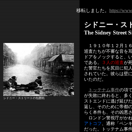
移転しました。
https://www
シドニー・ス
The Sidney Street S
１９１０年１２月１６
巡査たちが不審な音を
ドアをノックすると、
である。
３人の巡査
が
た警官たちを尻目に犯
されていた。彼らは壁
いたのだ。
トッテナム事件
の項
が失敗に終わると、多
シドニー・ストリートの包囲戦
ストエンドに逃げ延び
返し、そのために帝都
らく本件も、その凶悪
ロンドン警視庁がかね
アトコフ
、通称「ペン
だった。トッテナム事