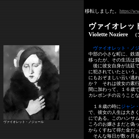
移転しました。
https://w
ヴァイオレッ
Violette Noziere
（フ
ヴァイオレット・ノ
中部の小さな町に、鉄
移ったが、その生活は
後に彼女自身が法廷で
に犯されていたという
にもおぞましい云い逃
か？ それは彼女の素
間に加わって、１６歳
カレポンチの云うこと
１８歳の時に
ジャン
で、彼女の人生は大き
にである。このハンサ
ヴァイオレット・ノジェール
ころのお嬢さまだと偽
からくすねて得た金だ
そんな毎日が数ヶ月も