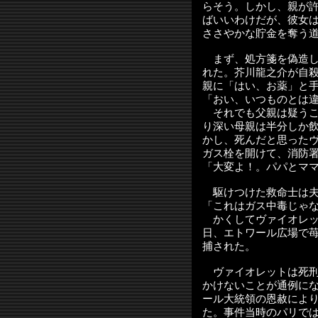
らそう。しかし、親が
ばいいわけだが、彼女
ささやかな貯金を奪う
まず、処方箋を偽造し
れた。芥川龍之介が自
親に「はい、お薬」と
「おい、いつものとは
それでも父親は疑うこ
り深い母親は半分しか
かし、死んだと思った
ガス栓を開けて、消防
「大変よ！。パパとマ
駆けつけた救命士は夫
「これはガス中毒じゃ
かくしてヴァイオレッ
日、エトワール広場で
捕された。
ヴァイオレットは死刑
かけないことが通例に
ール大統領の恩赦によ
た。事件当時のパリで