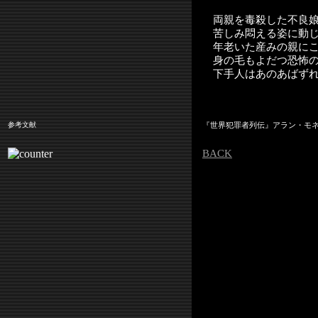
両親を毒殺した不良娘
苦しみ悶える姿に動じ
年老いた産みの親にこ
身の毛もよだつ恐怖の
下手人はあのあばず
参考文献
『世界犯罪者列伝』アラン・モ
BACK