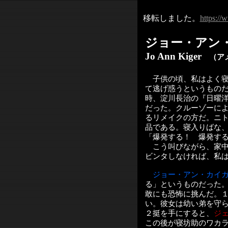
移転しました。
https://
ジョー・アン
Jo Ann Kiger
（ア
子供の頃、私はよく寝
て逃げ惑うというもの
時、淀川長治の『日曜
だった。クルーゾーに
るリメイクの方だ。ニ
品である。寝入りばな
「爆発する！ 爆発す
こう叫びながら、家中
ビンタしなければ、私
ジョー・アン・カイ
る」というものだった
敢にも恐怖に挑んだ。
い。彼女は幼い弟を守
２挺を手にすると、
ジ
この後が寝坊助のワカ