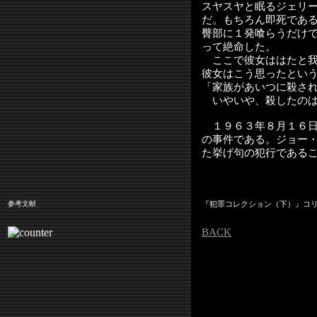
スヤスヤと眠るジェリ
だ。もちろん即死であ
臀部に１発喰らうだけ
って絶命した。
ここで彼女ははたと我
彼女はこう思ったとい
「家族があいつに殺さ
いやいや、殺したのは
１９６３年８月１６日
の事件である。ジョー
た挙げ句の犯行である
参考文献
『犯罪コレクション（下）』コ
BACK