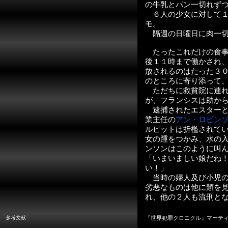
の牛乳とパン一切れず
６人の少女に対して１
モ。
隔週の日曜日に肉一切
たったこれだけの食事
後１１時まで働かされ
放されるのはたった３
のところに寄り添って
ただちに救貧院に連れ
が、フランシスは助か
逮捕されたエスターと
業主任の
アン・ロビン
ルピットは折檻されて
女の踵をつかみ、水の
ンソンはこのように叫
「いまいましい娘だね
い！」
当時の婦人及び小児の
劣悪なものは他に類を
れ、他の２人も流刑と
参考文献
『世界犯罪クロニクル』マーテ