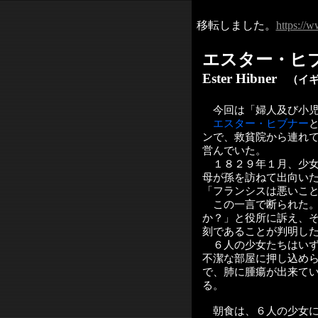
移転しました。
https://w
エスター・ヒ
Ester Hibner
（イギ
今回は「婦人及び小児
エスター・ヒブナー
ンで、救貧院から連れ
営んでいた。
１８２９年１月、少女
母が孫を訪ねて出向い
「フランシスは悪いこ
この一言で断られた。
か？」と役所に訴え、
刻であることが判明し
６人の少女たちはいず
不潔な部屋に押し込め
で、肺に腫瘍が出来て
る。
朝食は、６人の少女に