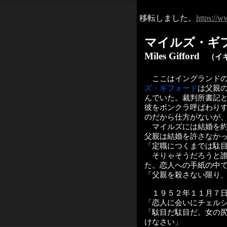
移転しました。
https://w
マイルズ・ギ
Miles Gifford
（イギ
ここはイングランドの
ズ・ギフォード
は父親
んでいた。裁判所書記
彼をボンクラ呼ばわり
のだから仕方がないが
マイルズには結婚を約
父親は結婚を許さなか
「定職につくまでは駄
そりゃそうだろうと誰
た。恋人への手紙の中
「父親を殺さない限り
１９５２年１１月７日
「恋人に会いにチェル
「駄目だ駄目だ。女の
けなさい」