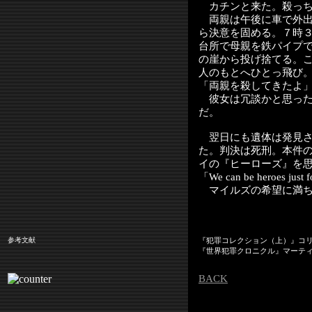
カチンと来た。殺っち
両親は午後に車で外出
ら決意を固める。７時
台所で母親を鉄パイプ
の崖から投げ捨てる。
人のもとへひとっ飛び
「両親を殺してきたよ
彼女は冗談かと思った
だ。
翌日にも遺体は発見さ
た。判決は死刑。本件
イの『ヒーローズ』を
「We can be heroes just 
マイルズの希望に満ち
参考文献
『犯罪コレクション（上）』コ
『世界犯罪クロニクル』マーテ
BACK