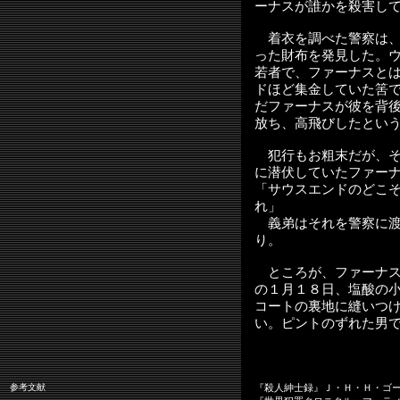
ーナスが誰かを殺害し
着衣を調べた警察は
った財布を発見した。
若者で、ファーナスと
ドほど集金していた筈
だファーナスが彼を背
放ち、高飛びしたとい
犯行もお粗末だが、そ
に潜伏していたファー
「サウスエンドのどこ
れ」
義弟はそれを警察に渡
り。
ところが、ファーナス
の１月１８日、塩酸の
コートの裏地に縫いつ
い。ピントのずれた男
参考文献
『殺人紳士録』Ｊ・Ｈ・Ｈ・ゴ