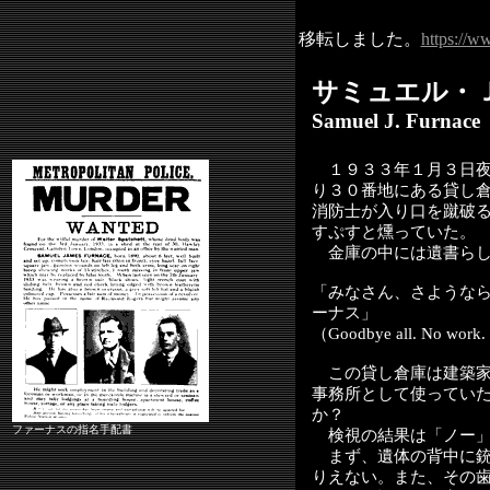
移転しました。
https://w
サミュエル・
Samuel J. Furnace
１９３３年１月３日夜
り３０番地にある貸し
消防士が入り口を蹴破
すぷすと燻っていた。
金庫の中には遺書らし
「みなさん、さような
ーナス」
（Goodbye all. No work.
この貸し倉庫は建築
事務所として使ってい
か？
ファーナスの指名手配書
検視の結果は「ノー」
まず、遺体の背中に銃
りえない。また、その