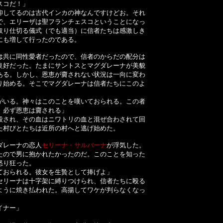
スコだ！」
してるのは古代インカの神なんですけどお。それ
で、エリーザは聖フランチェスコということになっ
取り仕切る儀式（でも適当）に信者たちは感激しき
にも増して行ったのである。
共に同性愛者だったので、信者のからだの配分は
良好だった。たまにサントスとマグダレーナが美貌
ある。しかし、恩恵が齎されない状況は一向に変わ
り始める。そこでマグダレーナは信者たちにこのよ
がいる。神々はこのことを嘆いておられる。この者
、必ず恩恵は齎される」
殺され、その血はニワトリの血と混ぜ合わされて回
た村びとたちは近所の村へと逃げ始めた。
ダレーナの恋人
セリーナ・サルバーナ
が浮気した。
たので男に抱かれたかったのだ。このことを知った
怒り狂った。
ておられる。彼女を生贄として捧げよ」
リーナは十字架に縛りつけられ、信者たちに殴る
ように焼き払われた。高揚してワケが判らなくなっ
イナー」