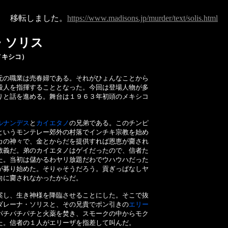
移転しました。
https://www.madisons.jp/murder/text/solis.html
・ソリス
キシコ）
元の職業は売春婦である。それがひょんなことから
殺人を指揮することとなった。今回は登場人物が多
りと話を進める。舞台は１９６３年初頭のメキシコ
ルナンデス
と
カイエタノ
の兄弟である。このチンピ
というモンテレー郊外の村落でインチキ宗教を始め
カの神々で、金とからだを提供すれば恩恵が齎され
教義だ。弟のカイエタノはゲイだったので、信者た
た。当初は儲かるわヤリ放題だわでウハウハだった
が募り始めた。そりゃそうだろう。貢ぎっぱなしヤ
向に齎されなかったからだ。
し、生き神様を降臨させることにした。そこで抜
ダレーナ・ソリスと、その兄貴でポン引きの
エリー
パチパチパチと火薬を焚き、スモークの中からモク
た。信者の１人がエリーザを指差して叫んだ。