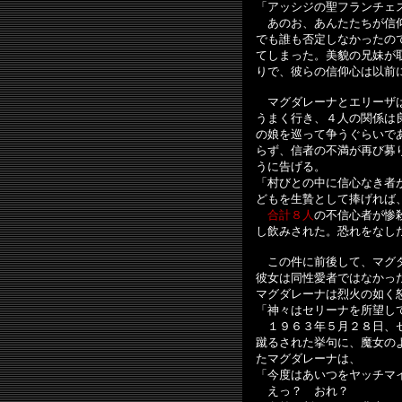
「アッシジの聖フランチェ
あのお、あんたたちが信仰
でも誰も否定しなかったの
てしまった。美貌の兄妹が
りで、彼らの信仰心は以前
マグダレーナとエリーザは
うまく行き、４人の関係は
の娘を巡って争うぐらいで
らず、信者の不満が再び募
うに告げる。
「村びとの中に信心なき者
どもを生贄として捧げれば
合計８人
の不信心者が惨
し飲みされた。恐れをなし
この件に前後して、マグ
彼女は同性愛者ではなかっ
マグダレーナは烈火の如く
「神々はセリーナを所望し
１９６３年５月２８日、セ
蹴るされた挙句に、魔女の
たマグダレーナは、
「今度はあいつをヤッチマ
えっ？ おれ？