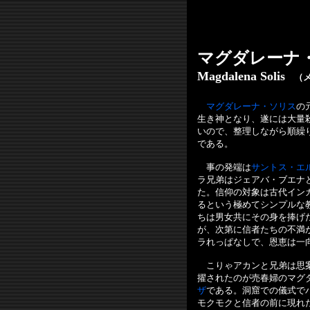
マグダレーナ
Magdalena Solis
（メ
マグダレーナ・ソリス
の
生き神となり、遂には大量
いので、整理しながら順繰
である。
事の発端は
サントス・エ
ラ兄弟はジェアバ・ブエナ
た。信仰の対象は古代イン
るという極めてシンプルな
ちは男女共にその身を捧げ
が、次第に信者たちの不満
ラれっぱなしで、恩恵は一
こりゃアカンと兄弟は思案
擢されたのが売春婦のマグ
ザ
である。洞窟での儀式で
モクモクと信者の前に現れ