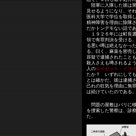
陸軍に入隊した彼は第
見せるようになり、そ
医科大学で学位を取得
精神障害を理由に除隊
だかトンデモない話で
１９２６年には町長選
領で有罪判決を受ける
る悪い噂は絶えなかっ
る。曰く、麻薬を密売
容疑で逮捕されたこと
殺人さえも噂されるよ
人の
ルイゼット・ドラ
たか？ いずれにして
とは確かだ。彼は逮捕
己れの狂気を理由に無
は続けていたのである
問題の屋敷はパリに移
を捜索した警察は、診
た。