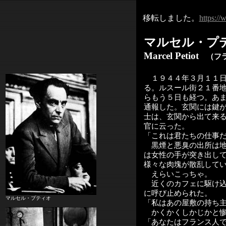
移転しました。
https://
マルセル・プ
Marcel Petiot
（フラ
１９４４年３月１１日
る。ルスール街２１番
らもう５日も経つ。あ
通報した。玄関には鍵
士は、玄関から出て来
官に云った。
「これは君たちの仕事
黒煙と悪臭の出所は地
は女性の手が突き出し
様々な肉塊が散乱して
えらいこっちゃ。
近くのカフェに駆け込
に呼び止められた。
マルセル・プティオ
「私はあの屋敷の持ち
かくかくしかじかと惨
「あなたはフランス人