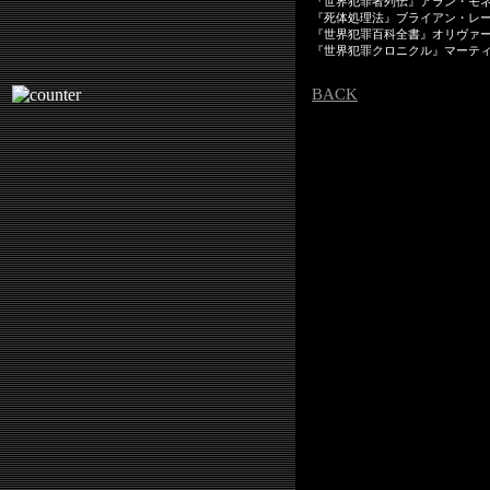
『世界犯罪者列伝』アラン・モ
『死体処理法』ブライアン・レ
『世界犯罪百科全書』オリヴァ
『世界犯罪クロニクル』マーテ
BACK