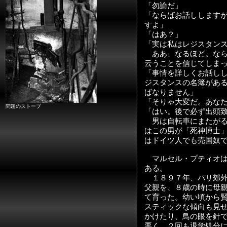
「勿論だ」
「ならばお話しします
すよ」
「はあ？」
「実は私はレジスタン
ああ、なるほど。なら
云うことを信じてしま
「事情を詳しくお話し
ジスタンスの名簿があ
ばなりません」
「そりゃ大変だ。あな
問題のストーブ
「はい。後で必ず出頭
男は自転車にまたがる
はこの男が「死神博士
はドイツ人でも売国奴
マルセル・プティオは
ある。
１８９７年、パリ郊外
父親を、８歳の時に母
て育った。幼い頃から
スティックな傾向も見
かけたり、鳥の眼を針
悪く、２回も退学処分