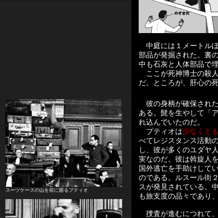
中庭には１メートルほ
部品が発掘された。裏
中も石灰と人体部品で
ここが死神博士の殺人
だ。ところが、肝心の
彼の身柄が確保された
ある。髭を生やして「
れ込んでいたのだ。
プティオは
少なくと
べてレジスタンス活動
し、彼が多くのユダヤ
実なのだ。彼は斡旋人
国外逃亡を手助けして
のである。ルスール街
スが発見されている。
スーツケースの山を前に困るプティオ
も旅支度の品々であり
捜査が進むにつれて、