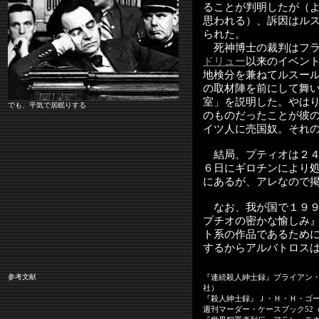
ることが判明したが（
思われる）、訴因はル
られた。
死神博士の裁判はフラ
ドリュー
以来のイベン
地検分を兼ねてルスー
の取材陣を前にして舞
室」を説明した。やは
でも、平気で居眠りする
のものだったことが彼
イツ人に売国奴。それ
結局、プティオは２４
６日にギロチンにより
にあるが、アレなので
なお、我が国で１９９
プチオの密かな愉しみ
ト系の作品であるため
するからアルバトロス
参考文献
『連続殺人紳士録』ブライアン
社）
『殺人紳士録』Ｊ・Ｈ・Ｈ・ゴ
週刊マーダー・ケースブック52