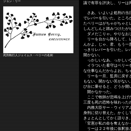
ジョン・リー
議で有罪を評決し、リーは
さあ、いよいよ処刑の当
でレバーを引いた。ところ
たベリーはがちゃがちゃと
しんどしんと踏みつけたが
ダメだこりゃ。やりなお
リーを台から降ろして、レ
んかよ。じゃ、君、もう一
っきりレバーを引いた。レ
開かない。
死刑執行人ジェイムス・ベリーの名刺
っかしいなあ、っかしい
イラついた看守はベリーを
な仕事なんだからよお。ち
リーを一旦、監房に戻すと
もない。開かない筈がない
び台に乗せると、どうか開
開かなかった。
ここで牧師が悲鳴を上げた
三度も死の恐怖を味わった
内務大臣サー・ウィリアム
身刑に切り替えた。かくし
きょとんとしてかく語りき
「官憲が私の命を奪えなか
リーは２２年後に仮釈放さ