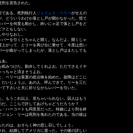
死刑を宣告された。
日である。死刑執行人
ジェイムス・ベリー
がせえの
が、どういうわけか落とし戸が開かなかった。慌て
レバーを何度も動かし、終いにゃ足で落とし戸をど
ビクともしない。
しやりなおし。
バーを引くとちゃんと開く。なんだよ。開くじゃ
度上がって、とリーを再び台に乗せて、今度は思い
バーが曲がってしまったが、落とし戸はまたしても
なあ。
睨みつけた。勘弁してくれよお。ただでさえイヤ
ゃっちゃと済まそうよお。
、ベリーは装置の総点検を始めた。故障はどこに
。だいじょうぶ。あの人、呼んできて。リーを三た
いて下さいと天に祈りながらレバーを引いた。
。もうこれ以上、見ちゃいられない。囚人はもう
のだ。ここらで許してあげちゃどうだろうか？
・ハーコートも同意見だった。特赦により刑を終
てジョン・リーは死刑を免れたのである。当の彼は
。
ったのは、おそらく神の思し召しでしょう」
れ、結婚してアメリカに渡った。その後の詳しい