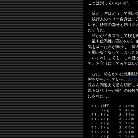
ことは判っていないが、１
落とし戸はどうして開か
執行人のベリー自身は「戸
いる。鉄製の部分と釣り合
だそうだ。
誰かがイタズラして楔を差
最も信憑性が高いのが、前
気を吸った木が膨張し、重
て動かなくなってしまった
いずれにしても、これほど
て、お守りにしてみてはい
なお、恥をかいた死刑執行
態をやらかしている。
ロバ
長さを間違えて首を切断し
以下はベリーが長年の経験
にされたし。
５４ｋｇ以下 ２．４６ｍ
５６．６ｋｇ ２．４０ｍ
５８．８ｋｇ ２．３５ｍ
６１．２ｋｇ ２．２３ｍ
６３．４ｋｇ ２．１６ｍ
６５．７ｋｇ ２．０５ｍ
６７．９ｋｇ ２．０１ｍ
７０．２ｋｇ １．９８ｍ