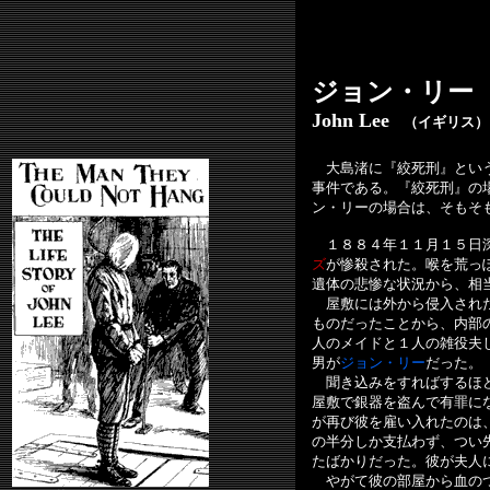
ジョン・リー
John Lee
（イギリス）
大島渚に『絞死刑』という
事件である。『絞死刑』の
ン・リーの場合は、そもそ
１８８４年１１月１５日深
ズ
が惨殺された。喉を荒っ
遺体の悲惨な状況から、相
屋敷には外から侵入された
ものだったことから、内部
人のメイドと１人の雑役夫
男が
ジョン・リー
だった。
聞き込みをすればするほど
屋敷で銀器を盗んで有罪に
が再び彼を雇い入れたのは
の半分しか支払わず、つい
たばかりだった。彼が夫人
やがて彼の部屋から血のつ