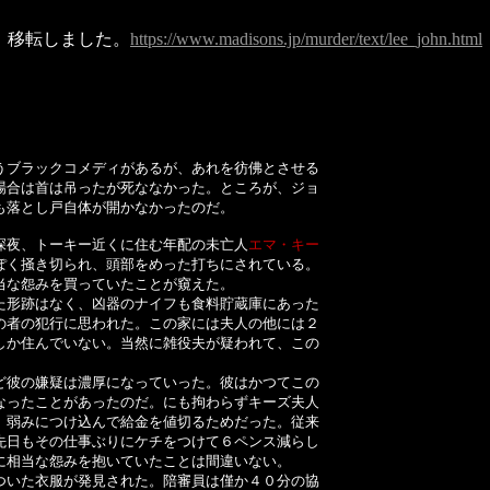
移転しました。
https://www.madisons.jp/murder/text/lee_john.html
ブラックコメディがあるが、あれを彷佛とさせる
場合は首は吊ったが死ななかった。ところが、ジョ
も落とし戸自体が開かなかったのだ。
夜、トーキー近くに住む年配の未亡人
エマ・キー
ぽく掻き切られ、頭部をめった打ちにされている。
当な怨みを買っていたことが窺えた。
形跡はなく、凶器のナイフも食料貯蔵庫にあった
の者の犯行に思われた。この家には夫人の他には２
しか住んでいない。当然に雑役夫が疑われて、この
彼の嫌疑は濃厚になっていった。彼はかつてこの
なったことがあったのだ。にも拘わらずキーズ夫人
、弱みにつけ込んで給金を値切るためだった。従来
先日もその仕事ぶりにケチをつけて６ペンス減らし
に相当な怨みを抱いていたことは間違いない。
いた衣服が発見された。陪審員は僅か４０分の協