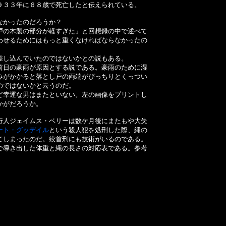
９３３年に６８歳で死亡したと伝えられている。
なかったのだろうか？
の木製の部分が軽すぎた」と回想録の中で述べて
わせるためにはもっと重くなければならなかったの
し込んでいたのではないかとの説もある。
日の豪雨が原因とする説である。豪雨のために湿
みがかかると落とし戸の両端がぴっちりとくっつい
のではないかと云うのだ。
幸運な男はまたといない。左の画像をプリントし
かがだろうか。
人ジェイムス・ベリーは数ケ月後にまたもや大失
ート・グッデイル
という殺人犯を処刑した際、縄の
てしまったのだ。絞首刑にも技術がいるのである。
で導き出した体重と縄の長さの対応表である。参考