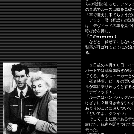
らの電話があった。アンソ
の直感でルースは嘘を見破
「車で迎えに来てちょうだ
アッシー君（死語）の送迎
は、デヴィッドの車を見つ
呼び鈴を押し、
「この●●●●●●●！」
などと、伏せ字にしないと
警察が呼ばれてどうにか治
る。
２日後の４月１０日、イー
パートでは乱痴気騒ぎが繰
てくる。今やストーカーと
夜９時頃、ビールの買い出
ルが車に乗り込もうとする
「デヴィッド！」
ルースはハンドバッグから
けざまに２度引き金を引い
あまりのことに凍りついて
「どいてよ、クライヴ」
そして、まだ息のあるデヴ
続けた。銃声を聞きつけた
云った。