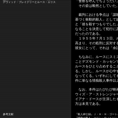
「警察を呼んでちょうだい
デヴィッド・ブレイクリーとルース・エリス
その姿は毅然としていた
裁判における争点は「謀殺
基づく衝動的殺人」として
と「彼を殺すつもりでした
なることを決意して犯行に
だったのである。
１９５５年７月１３日、ル
高まり、その処刑に反対す
彼女にとって、それは「余
ちなみに、ルースにスミス
ことデズモンド・カッセン
ルースをひとり占めするこ
る。しかし、ルースが心中
なってくる。いずれにして
件に単なる情痴殺人事件以
なお、本件はたびたび映画
ウィズ・ア・ストレンジャ
イアナ・ドースが主演したものもあ
方は未見である。
参考文献
『殺人紳士録』Ｊ・Ｈ・Ｈ・ゴート
『情熱の殺人』コリン・ウィルソン