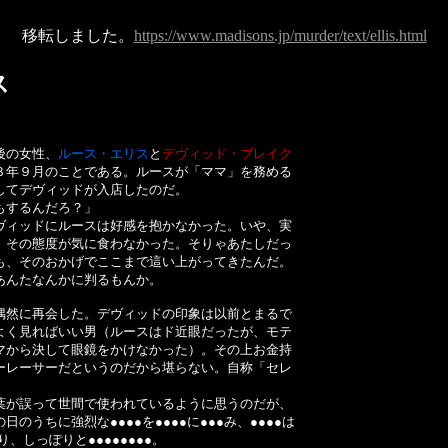
移転しました。
https://www.madisons.jp/murder/text/ellis.html
ス
）
後の女性、
ルース・エリス
と
デヴィッド・ブレイク
３年９月のことである。ルースが「ママ」を務める
してデヴィッドが入店したのだ。
もするんだろ？」
ィッドにルースは好感を抱かなかった。いや、実
、その態度が気に食わなかった。そりゃあたしだっ
も、そのおかげでここまで這い上がってきたんだ。
あんたなんかに判るもんか。
然に再会した。デヴィッドの印象は以前とまるで
よく見ればいい男（ルースはド近眼だったが、モテ
マから決して眼鏡をかけなかった）。その上お金持
ーレーサーだというのだから堪らない。自称「セレ
が誤って世間で使われているように思うのだが、
のうちに強烈な●●●●を●●●●に●●●み、●●●●は
り、しっぽりと●●●●●●●●。