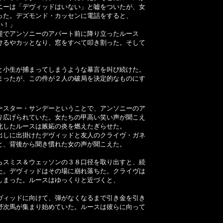
ニーは「デヴィッドはいない」と嘘をついたが、女
った。デズモンド・カッセンに電話をすると、
い！」
でアンソニーのアパート前に降り立ったルース
けるやカッとなり、窓をすべて叩き割った。そして
小生が捕まってしまうような暴言を叫び続けた。
まったが、この件が２人の破局を決定的なものにす
スター・サンデーということで、アンソニーのア
り広げられていた。女たちの甲高い笑い声が聞こえ
化したルースは嫉妬の炎を燃えたぎらせた。
しに出掛けたデヴィッドと友人のクライヴ・ガネ
と、背後から聞き慣れた女の声が聞こえた。
スミス＆ウェッソンの３８口径を取り出すと、続
た。デヴィッドはその場に崩れ落ちた。クライヴは
しまった。ルースはゆっくりと近づくと、
ィッドに向けて、弾がなくなるまで引き金を引き
野次馬が集まり始めていた。ルースは彼らに向って