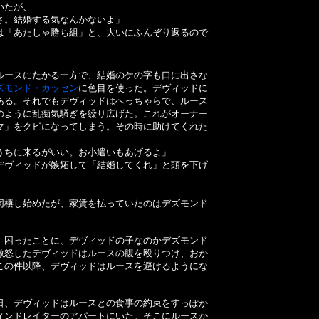
いたが、
さ。結婚する気なんかないよ」
「あたしゃ勝ち組」と、大いにふんぞり返るので
ースにたかる一方で、結婚のケの字も口に出さな
ズモンド・カッセン
に色目を使った。デヴィッドに
ある。それでもデヴィッドはへっちゃらで、ルース
のように乱痴気騒ぎを繰り広げた。これがオーナー
マ」をクビになってしまう。その時に助けてくれた
うちに来るがいい。お小遣いもあげるよ」
ヴィッドが嫉妬して「結婚してくれ」と頭を下げ
棲し始めたが、家賃を払っていたのはデズモンド
困ったことに、デヴィッドの子なのかデズモンド
激怒したデヴィッドはルースの腹を殴りつけ、おか
この件以降、デヴィッドはルースを避けるようにな
、デヴィッドはルースとの食事の約束をすっぽか
ィンドレイターのアパートにいた。そこにルースか