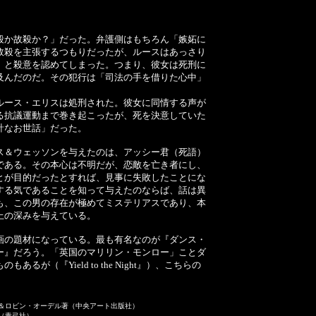
」
。
か故殺か？」だった。弁護側はもちろん「嫉妬に
故殺を主張するつもりだったが、ルースはあっさり
」と殺意を認めてしまった。つまり、彼女は死刑に
及んだのだ。その犯行は「司法の手を借りた心中」
ース・エリスは処刑された。彼女に同情する声が
る抗議運動まで巻き起こったが、死を決意していた
計なお世話」だった。
＆ウェッソンを与えたのは、アッシー君（死語）
である。その本心は不明だが、恋敵を亡き者にし、
とが目的だったとすれば、見事に失敗したことにな
する気であることを知って与えたのならば、話は異
も、この男の存在が極めてミステリアスであり、本
上の深みを与えている。
の題材になっている。最も有名なのが『ダンス・
ー』だろう。「英国のマリリン・モンロー」ことダ
るが（『Yield to the Night』）、こちらの
＆ロビン・オーデル著（中央アート出版社）
（青弓社）