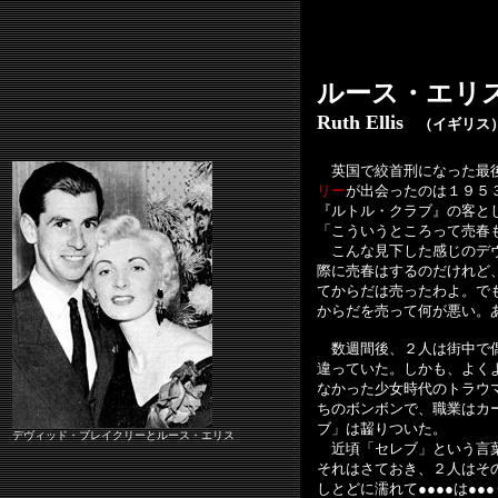
ルース・エリ
Ruth Ellis
（イギリス
英国で絞首刑になった最
リー
が出会ったのは１９５
『ルトル・クラブ』の客と
「こういうところって売春
こんな見下した感じのデヴ
際に売春はするのだけれど
てからだは売ったわよ。で
からだを売って何が悪い。
数週間後、２人は街中で偶
違っていた。しかも、よく
なかった少女時代のトラウ
ちのボンボンで、職業はカ
ブ」は齧りついた。
デヴィッド・ブレイクリーとルース・エリス
近頃「セレブ」という言葉
それはさておき、２人はその日
しとどに濡れて●●●●は●●●