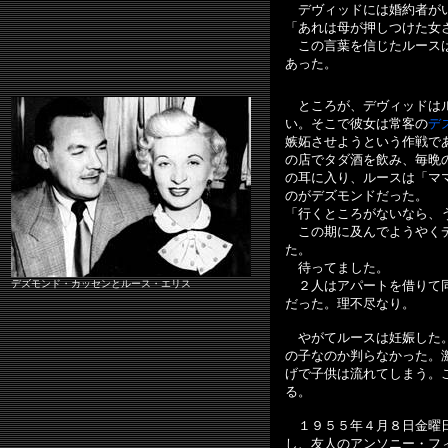
デヴィッドには婚約者が
「あれは母が押しつけた女
この言葉を信じたルースは
あった。
ところが、デヴィッドはル
い。そこで彼女は常客の
デ
嫉妬させようという作戦で
の店でタダ酒を飲み、毎晩
の耳に入り、ルースは「マ
のがデズモンドだった。
「行くところがないなら、
この期に及んでようやくデ
た。
待ってました。
デズモンド・カッセンとルース・エリス
２人はアパートを借りて同
だった。理不尽なり。
やがてルースは妊娠した。
の子なのか判らなかった。
げで子供は流れてしまう。
る。
１９５５年４月８日金曜日
し、友人のアンソニー・フ