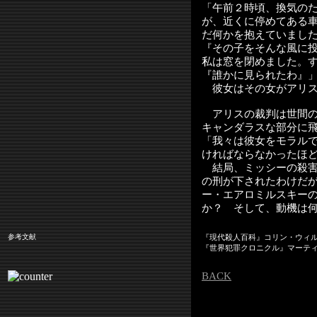
「午前２時頃、換気の
が、近くに停めてある
だ何かを抱えていまし
『その子をそんな風に
私は窓を閉めました。
『誰かに見られたわ』
彼女はその女がアリス
アリスの裁判は世間の
キャンダラスな部分に
「我々は彼女をモラル
ければならなかったほ
結局、ミッシーの殺害
の刑が下されたわけだ
ー・エアロミルスキー
か？ そして、動機は
参考文献
『現代殺人百科』コリン・ウィ
『世界犯罪クロニクル』マーティ
BACK