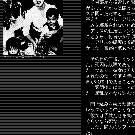
子供部屋を捜索した警
があり、中からは開け
スに問いただすと、エ
答えた。しかし、アリ
しみを邪魔されないた
アリスの住居はマンシ
ことから、何者かが子
し、アリスの態度は冷
かった。警察は彼女へ
クリミンズと殺された子供たち
その日の午後、ミッシ
た。死因は絞殺である
た。つまり、彼女はア
されたのだ。午前４時
言が出鱈目であること
１週間後にはエディの
た。腐乱がかなり進ん
聞き込みを続けた警察
レックからこのような
「彼女は子供たちを夫
ぐらいなら死なせた方
また、隣人のソフィー
た。