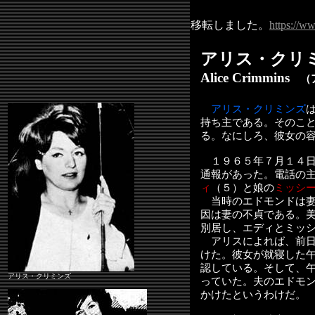
移転しました。
https://w
アリス・クリ
Alice Crimmins
（ア
アリス・クリミンズ
持ち主である。そのこ
る。なにしろ、彼女の
１９６５年７月１４日
通報があった。電話の
ィ
（５）と娘の
ミッシ
当時のエドモンドは妻
因は妻の不貞である。
別居し、エディとミッ
アリスによれば、前日
けた。彼女が就寝した
認している。そして、
アリス・クリミンズ
っていた。夫のエドモ
かけたというわけだ。