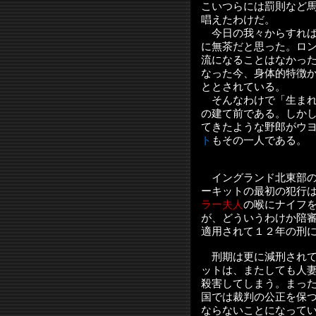
こいつらには罰則など
唱えたわけだ。
今日の我々からすれば
に無茶だと思った。ロ
流になることはなかっ
なった今、身体的特徴
ととされている。
そんなわけで「生まれ
の建て前である。しか
てきたような野郎がウ
ト
もその一人である。
イングランド北東部の
ーキットの最初の犯行
ラー夫人
の喉にナイフ
が、どういうわけか陪
適用されて１２年の刑
刑期は更に減刑されて
ットは、またしても人
殺害してしまう。まっ
国では裁判の公正を保
ならないことになって