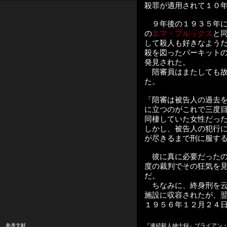
殺罪が適用されて１０
９年後の１９３５年に
の
エマ・ブルックス
と
して殺人も好きなよう
殺を図ったバーキット
発見された。
陪審員はまたしても故
た。
「陪審は被告人の過去
に立つのがこれで三度
同棲していた女性だっ
しかし、被告人の犯行
が尽きるまで刑に服す
彼に真に必要だったの
度の裁判でその狂気を
だ。
ちなみに、終身刑を云
施設に収容されたが、
１９５６年１２月２４
参考文献
『連続殺人紳士録』ブライアン