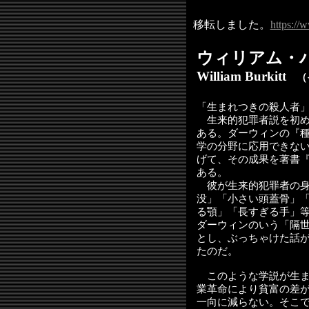
移転しました。
https://
ウィリアム・
William Burkitt
（
「生まれつきの殺人者
生来的犯罪者説を初め
ある。ダーウィンの『
学の分野に応用できな
げて、その成果を著書
ある。
彼が生来的犯罪者の身
没」「小さい頭蓋骨」
る顎」「長すぎる手」
ダーウィンのいう「隔
とし、ぶっちゃけた話
たのだ。
このような学説が生ま
業革命により貧富の差
一向に減らない。そこ