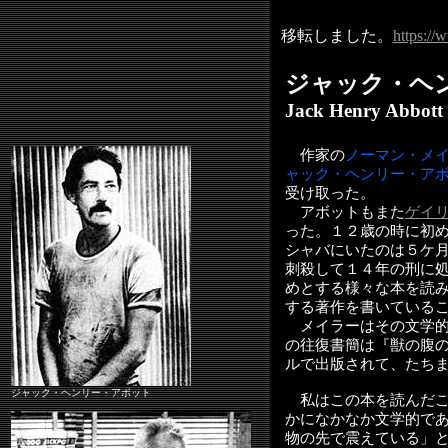
移転しました。
https://
ジャック・ヘ
Jack Henry Abbott
作家の
ノーマン・メ
ャック・ヘンリー・ア
受け取った。
アボットもまた
ゲイ
った。１２歳の時に初
シャバにいたのは５ケ
刺殺して１４年の刑に
めとする様々な本を読
する著作を書いている
メイラーはその文学的
の往復書簡は『獣の腹の中で（In
ルで出版されて、たち
ジャック・ヘンリー・アボット
私はこの本を読んだこ
かになかなか文学的で
物の先で震えている」