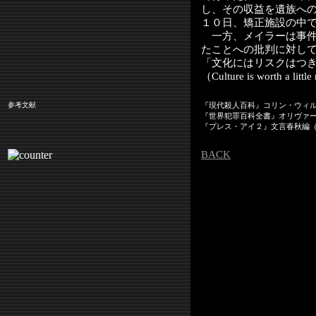
し、その収益を遺族へ
１０日、矯正施設の中
一方、メイラーは事件
たことへの批判に対し
「文化にはリスクはつ
（Culture is worth a little
参考文献
『現代殺人百科』コリン・ウィ
『世界犯罪百科全書』オリヴァ
『プレス・アイ２』文言春秋編
BACK