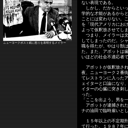
ない表現である。
しかし、だからといっ
学的な才能があるから
ことには変わりない。
を「現代アメリカにお
よって仮釈放させてし
つまり、メイラーは文
してしまったのだ。シ
ニューヨークポスト紙に怒りを表明するメイラー
職を得たが、やはり獣
た。また、アボットは
いほどの社会不適応者
アボットが仮釈放され
夜、ニューヨーク２番
てレストランに入った
ェイターと口論になり
イターの心臓に突き刺
った。
「ここを出よう。男を
アボットが逮捕された
ナの油田で臨時雇いと
１５年以上の不定期刑
て行った。１９８７年