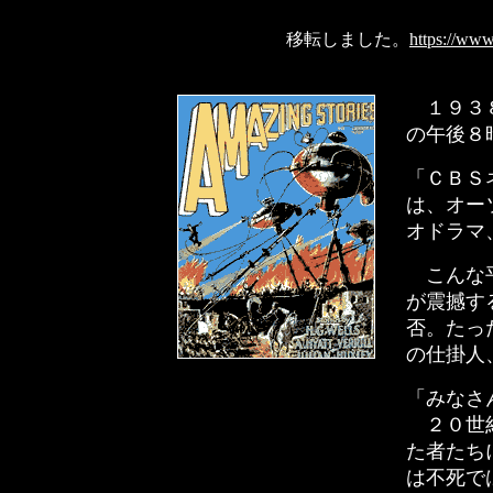
移転しました。
https://ww
１９３８
の午後８
「ＣＢＳ
は、オー
オドラマ
こんな平
が震撼す
否。たっ
の仕掛人
「みなさ
２０世紀
た者たち
は不死で