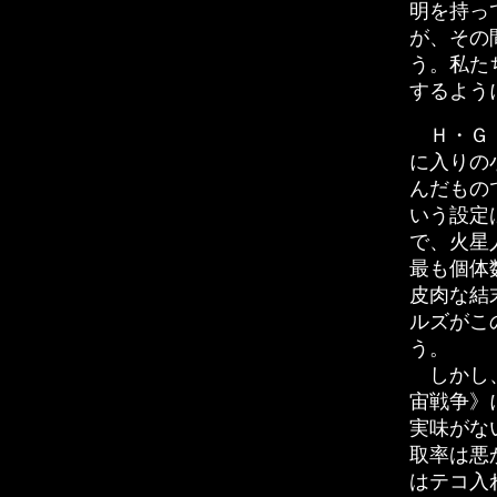
明を持っ
が、その
う。私た
するよう
Ｈ・Ｇ
に入りの
んだもの
いう設定
で、火星
最も個体
皮肉な結
ルズがこ
う。
しかし、
宙戦争》
実味がな
取率は悪
はテコ入