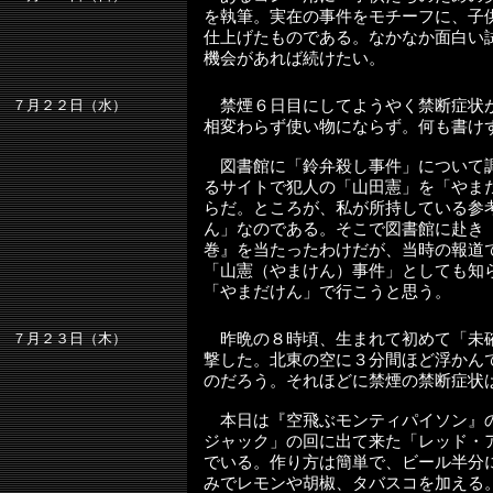
を執筆。実在の事件をモチーフに、子
仕上げたものである。なかなか面白い
機会があれば続けたい。
７月２２日（水）
禁煙６日目にしてようやく禁断症状
相変わらず使い物にならず。何も書け
図書館に「鈴弁殺し事件」について
るサイトで犯人の「山田憲」を「やま
らだ。ところが、私が所持している参
ん」なのである。そこで図書館に赴き
巻』を当たったわけだが、当時の報道
「山憲（やまけん）事件」としても知
「やまだけん」で行こうと思う。
７月２３日（木）
昨晩の８時頃、生まれて初めて「未
撃した。北東の空に３分間ほど浮かん
のだろう。それほどに禁煙の禁断症状
本日は『空飛ぶモンティパイソン』
ジャック」の回に出て来た「レッド・
でいる。作り方は簡単で、ビール半分
みでレモンや胡椒、タバスコを加える