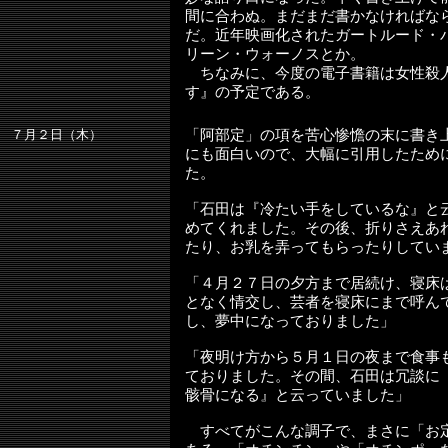
間に合わぬ。まだまだ書かなければな
だ。近年映画化されたガートルード・
リーン・ウォーノスとか。
ちなみに、今度の電子書籍は女性殺
す』の予定である。
７月２日（木）
「阿部定」の項を苦心惨憺の末に書き
にも面白いので、大幅に引用したため
た。
「石田は『冷たい手をしているな』と
めてくれました。その後、折りさえあ
たり、お乳を弄ってもらったりしてい
「４月２７日の夕方まで居続け、寝床
となく情交し、芸者を寝床にまで呼ん
し、夢中になっておりました」
「夜明け方から５月１日の夜まで食事
ておりました。その間、石田は冗談に
骸骨になる』と云っていました」
すべてがこんな調子で、まさに「お