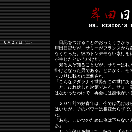
６月２７日（土）
日記をつけることのおっくうさから
岸田日記だが、サミーがフランスから
なくなった。彼のトンデモない素行を
が生じたというわけだ。
知る人ぞ知ることだが、サミーは我
掛けとなった男である。とにかく、そ
マぶりに我々は圧倒され、
「こんなクダラナイ世界がこの世にあ
と、ひれ伏した次第である。サミー
はなかったわけで、再会には感慨深い
２０年前の好青年は、今では禿げ散
はいたが、そのパワーは相変わらずで
た。
「ああ、こいつのために俺は下らない
あ」
という怒りを抑えて、持ち上げるだ