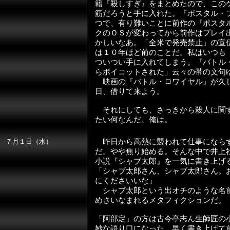
籍『殺しすぎ』をまとめたので、この
筋だろうと手に入れた。『ポスタル・
つで、有り難いことに前作の『ポスタ
クのＯＳが変わってから前作はプレイ
かしいなあ。「全米で発売禁止」の宣
は１０年ほど前のことだ。私はいつも
ついつい手に入れてしまう。『バトル
らボイコットされた」云々の帯の文句
映画の『バトル・ロワイヤル』が久
日、借りて来よう。
それにしても、さっきから殺人に関
たい何なんだ、俺は。
７月１日（水）
昨日から高熱に襲われて仕事になら
だ。やや焦り始める。そんな中で井上
小説『シャブ太郎』を一気に書き上げ
「シャブ太郎さん、シャブ太郎さん。
にくださいいな」
シャブ太郎という出オチのような名
めさいなまれるメタフィクションだ。
「阿部定」の方は古今亭志ん生師匠の
妙な語り口になった。早く書き上げて