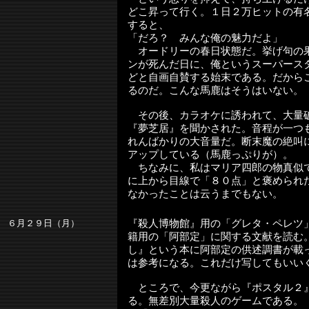
どこ昇って行く。１日２万ヒットの有
すると、
「だろ？ みんな俺の魅力だよ」
オードリーの春日状態だ。挙げ句の
ンが死んだ日に、俺というスーパース
どと自画自賛する始末である。だから
るのだ。こんな馬鹿はそうはいない。
その後、カラオケに誘われて、大量
『夢芝居』を聞かされた。音程が一つ
れんばかりの大音量だ。断末魔の絶叫
アップしている（馬鹿っぷりが）。
ちなみに、私はマリア四郎の物真似
に上から目線で「８０点」と褒められ
なかったことは云うまでもない。
６月２９日（月）
『殺人博物館』用の「グレタ・ペレツ
籍用の「阿部定」に関する文献を読む
し』という本に阿部定の供述調書が載
は参考になる。これだけ写してもいい
ところで、今更ながら『ポスタル２
る。無差別大量殺人のゲームである。