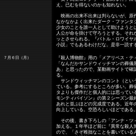
え、已むを得ないのかも知れない。
映画の出来不出来は判らないが、原
なかなかよく出来たダーク・ファンタ
少女のことを誰一人として助けようと
人公が命を掛けて守ろうとする。それ
ッとさせられる。『バトル・ロワイヤ
小説」でもあるわけだな。是非一読す
７月６日（月）
『殺人博物館』用の「メアリベス・テ
「なんだかサンドウィッチマンの葬儀
あ」と思ったので、某動画サイトで確
る。
サンドウィッチマンのコント（とい
ている。参考にするところが多い。葬
タよりも傑作だと個人的には思ってい
モンティパイソン』の第２シーズン最
あれと並ぶほどの完成度である。近年
向上している。空恐ろしいほどである
その後、書き下ろしの「アンナ・ツ
加える。１年半ほど前に『異常な殺人
ので、「さぞ稚拙なことを書いている