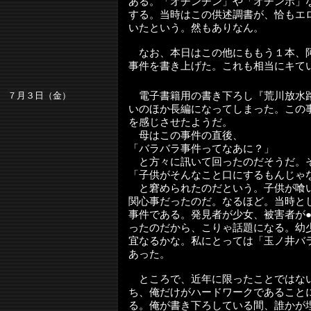
ある。「オチンチン」や「オチンポ」
する。当時はこの供述調書が、恰もエ
いたという。然もありなん。
なお、本日はこの他にももう１本、
事件を書き上げた。これも相当にキて
７月３日（金）
電子書籍用の書き下ろし『荒川放水
いのほか長編になってしまった。この
を感じさせたようだ。
母はこの事件の直後、
「バラバラ事件ってなあに？」
と方々に訊いて回ったのだそうだ。
「子供がそんなこと口にするもんじゃ
と窘められたのだという。子供が喰
関心事だったのだ。なるほど。当時と
事件である。発見者が少女、被害者が●
ったのだから、こりゃ話題になる。幼
宜なるかな。私にとっては「玉ノ井バ
あった。
ところで、近年に限ったことではな
ち、俺だけがハードワークであること
る。俺が書き下ろしている間、誰かが