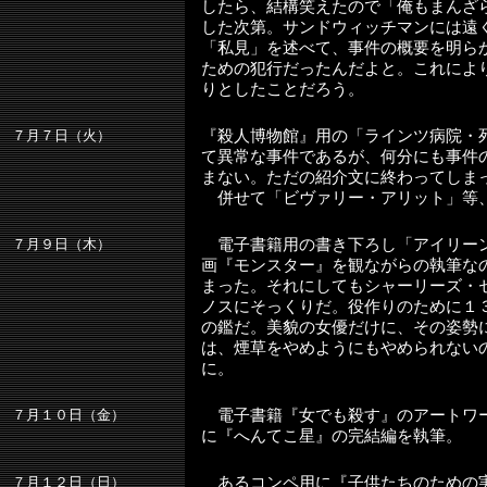
したら、結構笑えたので「俺もまんざ
した次第。サンドウィッチマンには遠
「私見」を述べて、事件の概要を明ら
ための犯行だったんだよと。これによ
りとしたことだろう。
７月７日（火）
『殺人博物館』用の「ラインツ病院・
て異常な事件であるが、何分にも事件
まない。ただの紹介文に終わってしま
併せて「ビヴァリー・アリット」等
７月９日（木）
電子書籍用の書き下ろし「アイリー
画『モンスター』を観ながらの執筆な
まった。それにしてもシャーリーズ・
ノスにそっくりだ。役作りのために１
の鑑だ。美貌の女優だけに、その姿勢
は、煙草をやめようにもやめられない
に。
７月１０日（金）
電子書籍『女でも殺す』のアートワ
に『へんてこ星』の完結編を執筆。
７月１２日（日）
あるコンペ用に『子供たちのための