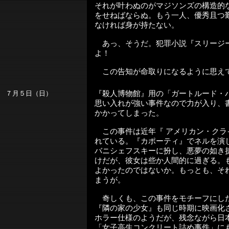
それが叶わぬのがマジソンズの構造的
をせねばならぬ。もう一人、優秀且つ
なければ身が持たない。
あっ、そうだ。犯罪小説『スリージ
よ！
この告知が命取りになるように思え
７月５日（日）
『殺人博物館』用の「
ガートルード・
思い入れが強い事件なので力が入り、
かかってしまった。
この事件は近年『 アメリカン・クラ
れている。『カポーティ』でネルを演
バニシェフスキーに扮し、悪夢の如き
けだが、彼女は些か人間的に過ぎる。
よかったのではないか。もっとも、そ
まうが。
奇しくも、この事件をモチーフにし
『隣の家の少女』も同じ時期に映画化
ホラー仕様のようだが、残念ながら日
「女子高生コンクリート詰め事件」に