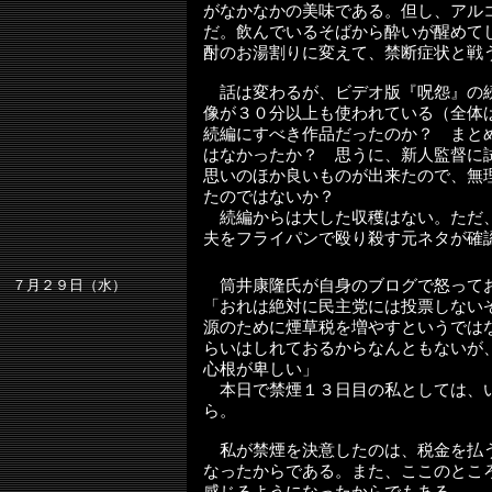
がなかなかの美味である。但し、アル
だ。飲んでいるそばから酔いが醒めて
酎のお湯割りに変えて、禁断症状と戦
話は変わるが、ビデオ版『呪怨』の
像が３０分以上も使われている（全体
続編にすべき作品だったのか？ まと
はなかったか？ 思うに、新人監督に
思いのほか良いものが出来たので、無
たのではないか？
続編からは大した収穫はない。ただ
夫をフライパンで殴り殺す元ネタが確
７月２９日（水）
筒井康隆氏が自身のブログで怒って
「おれは絶対に民主党には投票しない
源のために煙草税を増やすというでは
らいはしれておるからなんともないが
心根が卑しい」
本日で禁煙１３日目の私としては、
ら。
私が禁煙を決意したのは、税金を払
なったからである。また、ここのとこ