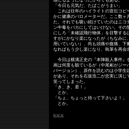
感じるようになったからでもある。
「今日も元気だ、たばこがうまい」
これは往年のハイライトの宣伝コピ
かに健康のバロメーターだ。ここ数ヶ
た。それでも吸い続けていたのはニコ
ン中毒をバカにしてはいけない。その
にしろ「未確認飛行物体」を目撃する
すがにかなり楽になったが（ちなみに
用いていない）、尚も頭痛や腹痛、下
なればもう少し楽になり、執筆を再会
今日は横溝正史の『本陣殺人事件』
画は何度も観ているが（中尾彬がジー
バージョン）、原作を読むのは小学生
があり、それを石坂浩二が忠実に演じ
笑ってしまった。
「き、き、君！」
とか、
「ちょ、ちょっと待って下さいよ！」
とか。
BACK