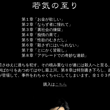
第１章「お金が欲しい」
第２章「ならず者に憧れて」
第３章「裏社会の煉獄」
第４章「痴情の果て」
第５章「性欲のむきだし」
第６章「殺さずにはいられない」
第７章「とにかく皆殺し」
第８章「アデレードでの奇妙な連鎖」
若さゆえに過ちを犯す。その積み重なりが遂には殺人へと至る
例ばかりをあつめてはやし最上川。第８章は特別書き下ろし、
が登場して、事件をわちゃくちゃにしてしまいます。全１０
購入は
こちら