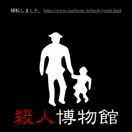
移転しました。
https://www.madisons.jp/book/youth.html