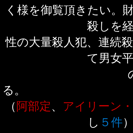
く様を御覧頂きたい。
殺しを
性の大量殺人犯、連続
て男女
（
阿部定
、
アイリーン
し
５件