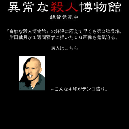
『奇妙な殺人博物館』の好評に応えて早くも第２弾登場。
岸田裁月が１週間寝ずに描いたＣＧ画像も鬼気迫る。
購入は
こちら
←こんなキ印がテンコ盛り。