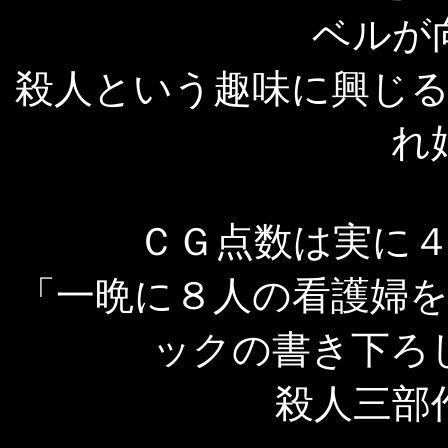
ベルが
殺人という趣味に興じ
れ
ＣＧ点数は実に
「一晩に８人の看護婦
ックの書き下ろ
殺人三部