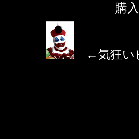
購
←気狂い