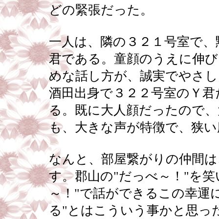
どの緊張だった。
一人は、隣の３２１号室で、
君である。童顔のうえに伸び
めな話し方が、誠実でやさし
酒田出身で３２２号室のＹ君
る。既に大人顔だったので、
も、大きな声が特徴で、狭い
なんと、部屋繋がりの仲間は
す。郡山の"だっべ～！"を
～！"で話ができるこの幸運
る"とはこういう事かと思っ