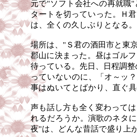
元で"ソフト会社への再就職"
タートを切っていった。Ｈ君
は、全くの久しぶりとなる。
場所は、"Ｓ君の酒田市と東
郡山に決まった。昼はゴルフ
待っている。先日、日程調整
っていないのに、「オ～ッ？
事はぬいてとばかり、直ぐ具
声も話し方も全く変わっては
れるだろうか。演歌のネタに
夜"は、どんな昔話で盛り上