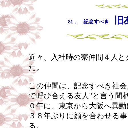
旧
81， 記念すべき
近々、入社時の寮仲間４人と
た。
この仲間は、記念すべき社会
で呼び合える友人"と言う間
０年に、東京から大阪へ異動
３８年ぶりに顔を合わせる事
る。