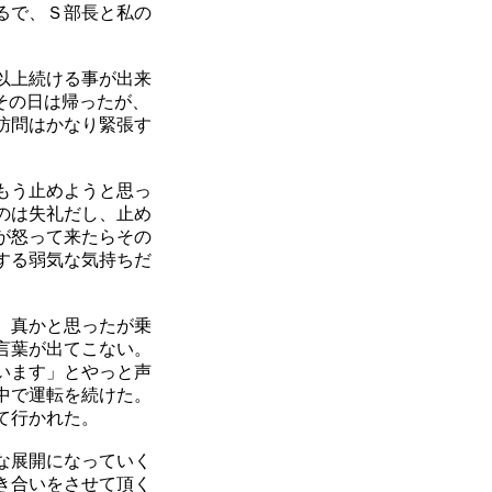
るで、Ｓ部長と私の
以上続ける事が出来
その日は帰ったが、
訪問はかなり緊張す
もう止めようと思っ
のは失礼だし、止め
が怒って来たらその
する弱気な気持ちだ
 真かと思ったが乗
言葉が出てこない。
います」とやっと声
中で運転を続けた。
て行かれた。
な展開になっていく
き合いをさせて頂く