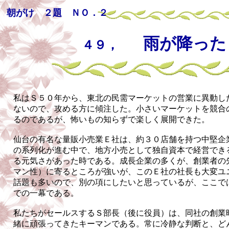
朝がけ ２題 ＮＯ．２
雨が降っ
４９，
私はＳ５０年から、東北の民需マーケットの営業に異動し
ないので、攻める方に傾注した。小さいマーケットを競合
るのであるが、怖いもの知らずで楽しく展開できた。
仙台の有名な量販小売業Ｅ社は、約３０店舗を持つ中堅企
の系列化が進む中で、地方小売として独自資本で経営できる
る元気さがあった時である。成長企業の多くが、創業者の
マン性）に寄るところが強いが、このＥ社の社長も大変ユ
話題も多いので、別の項にしたいと思っているが、ここで
での一幕である。
私たちがセールスするＳ部長（後に役員）は、同社の創業
緒に頑張ってきたキーマンである。常に冷静な判断と、ど