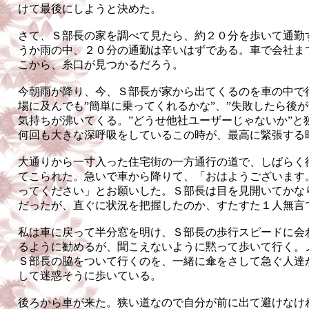
けて最後にしようと決めた。
さて、Ｓ部長の家を調べて見たら、約２０分を歩いて通勤
うか雨の中、２０分の通勤は辛いはずである。車で会社ま
こから、糸口が見つかるだろう。
今朝雨が降り、今、Ｓ部長が家から出てくるのを車の中で
場に及んでも”簡単に乗ってくれるかな”、”失敗したら後が
気持ちが沸いてくる。”どうせ他社ユーザーじゃないか”と
何回も大きな深呼吸をしているこの時が、最高に緊張する
大通りから一寸入った住宅街の一方通行の道で、しばらく
てこられた。急いで車から降りて、「おはようございます
ってください」とお願いした。Ｓ部長は目を見開いてかな
だったが、直ぐに状況を把握したのか、すたすた１人無言
私は車に戻って半分窓を明け、Ｓ部長の歩行スピードに会
るように勧めるが、聞こえないように黙って歩いて行く。
Ｓ部長の脇をついて行くのを、一緒に傘をさして急ぐ人達
して迷惑そうに歩いている。
後ろから車が来た。狭い道なので自分が前に出て避けなけ