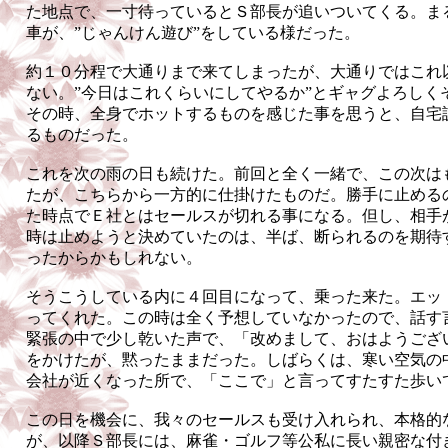
た地点で、一寸待っているとＳ部長が追いついてくる。ま
車が、”じゃんけん遊び”をしている様だった。
約１０分程で大通りまで来てしまったが、大通りではこれ
ない。”今日はこれくらいにしてやるか”とギャグよろしく
その時、全身でホットするものを感じた事を思うと、自宅
るものだった。
これを次の雨の日も続けた。前回と全く一緒で、この次は
たが、こちらから一方的に仕掛けたものだ。勝手に止める
た時点でＥ社とはセールスが切れる事になる。但し、相手
時は止めようと決めていたのは、半ば、断られるのを期待
ったからかもしれない。
そうこうしている内に４回目になって、乗った来た。エッ
ってくれた。この時は全く予想していなかったので、話す
緊張の中で少し乾いた声で、「改めまして、おはようござ
をかけたが、黙ったままだった。しばらくは、寒い空気の
会社が近くなった所で、「ここで」と言ってすたすた歩い
この日を機会に、我々のセールスも受け入れられ、本格的
が、以降Ｓ部長には、麻雀・ゴルフ等公私に長い親密な付