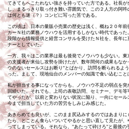
てきてもへこたれない強さを持っていた方である。社長が
し、まるっきり取っ付き難い雰囲気で、この２人方の阿吽
は何とも迷（？）コンビに写った筈である。
この頃は、日本の量販小売業の歴史は浅く、概ね２０年前
カーＮ社の業務ノウハウを活用するしかない時代であった
段階から情報提供と経営コンサルを受けたＮ社を、長年に
ナーとしていた。
一方、我々はこの業界は最も後発でノウハウも少ない。東
の支援者が来仙し攻勢を掛けたが、数年間何の成果もなか
ウのないセールスはお断り”とばかり、訪問を断られるよ
った。まして、現地仙台のメンバーの知識で食い込むこと
私が担当する事になってからも、ノウハウ不足の弱点を突
回続いた。それでも、上司の表敬訪問、セミナー、デモ等
てやったが、以前と変わりない状況に陥り、一向にセール
今まで担当していた方の苦労をしみじみ感じた。
あきらめても良いが、このまま尻込みするのではあまりに
たら、とことん食らいついてやるかと思い直して見たが、
ってしまっている。それなら、”あたって砕けろ”と最後の