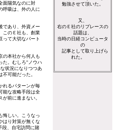
全面陽気なのに対
勉強させて頂いた。
の呼吸は、外の人に
又、
後であり、外資メー
右のＥ社のリプレースの
。このＥ社も、創業
話題は、
亘って大切なパート
当時の日経コンピュータ
の
記事として取り上げら
京の本社から何人も
れた。
った。むしろ”ノウハ
うな状況になりつつあ
は不可能だった。
かれるパターンが毎
可能な攻略手段は全
スが前に進まない。
も悔しい。こうなっ
やはり対策が無くな
手段、自宅訪問に賭