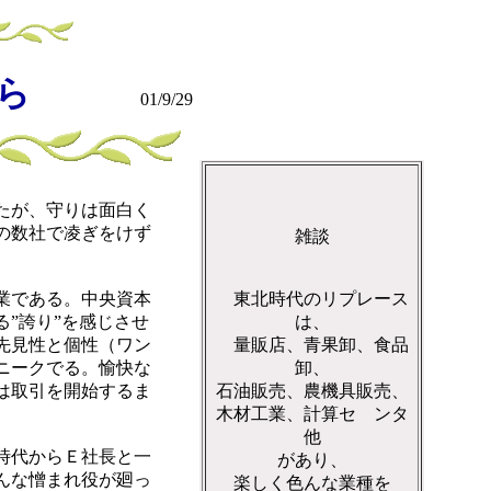
たら
01/9/29
たが、守りは面白く
の数社で凌ぎをけず
雑談
業である。中央資本
東北時代のリプレース
”誇り”を感じさせ
は、
先見性と個性（ワン
量販店、青果卸、食品
ニークでる。愉快な
卸、
は取引を開始するま
石油販売、農機具販売、
木材工業、計算セ ンタ
他
時代からＥ社長と一
があり、
んな憎まれ役が廻っ
楽しく色んな業種を