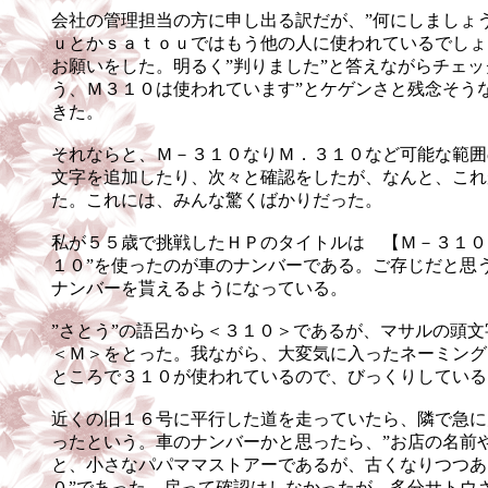
会社の管理担当の方に申し出る訳だが、”何にしましょ
ｕとかｓａｔｏｕではもう他の人に使われているでしょ
お願いをした。明るく”判りました”と答えながらチェッ
う、Ｍ３１０は使われています”とケゲンさと残念そう
きた。
それならと、Ｍ－３１０なりＭ．３１０など可能な範囲
文字を追加したり、次々と確認をしたが、なんと、これ
た。これには、みんな驚くばかりだった。
私が５５歳で挑戦したＨＰのタイトルは 【Ｍ－３１０
１０”を使ったのが車のナンバーである。ご存じだと思
ナンバーを貰えるようになっている。
”さとう”の語呂から＜３１０＞であるが、マサルの頭
＜Ｍ＞をとった。我ながら、大変気に入ったネーミング
ところで３１０が使われているので、びっくりしている
近くの旧１６号に平行した道を走っていたら、隣で急に
ったという。車のナンバーかと思ったら、”お店の名前
と、小さなパパママストアーであるが、古くなりつつあ
０”であった。戻って確認はしなかったが、多分サトウ