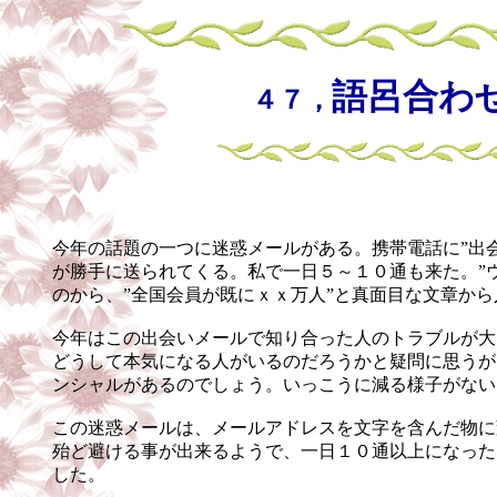
語呂合わ
４７，
今年の話題の一つに迷惑メールがある。携帯電話に”出
が勝手に送られてくる。私で一日５～１０通も来た。”
のから、”全国会員が既にｘｘ万人”と真面目な文章か
今年はこの出会いメールで知り合った人のトラブルが大
どうして本気になる人がいるのだろうかと疑問に思うが
ンシャルがあるのでしょう。いっこうに減る様子がない
この迷惑メールは、メールアドレスを文字を含んだ物に
殆ど避ける事が出来るようで、一日１０通以上になった
した。