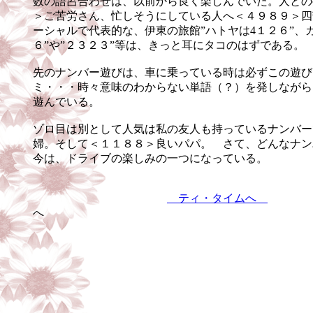
数の語呂合わせは、以前から良く楽しんでいた。人との
＞ご苦労さん、忙しそうにしている人へ＜４９８９＞四
ーシャルで代表的な、伊東の旅館”ハトヤは4１２６”、
６”や”２３２３”等は、きっと耳にタコのはずである。
先のナンバー遊びは、車に乗っている時は必ずこの遊び
ミ・・・時々意味のわからない単語（？）を発しながら
遊んでいる。
ゾロ目は別として人気は私の友人も持っているナンバー
婦。そして＜１１８８＞良いパパ。 さて、どんなナン
今は、ドライブの楽しみの一つになっている。
ティ・タイムへ
へ