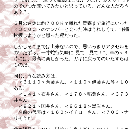
のでいつか聞いてみたいと思っている。どんな人だろう
ぁ？？。
５月の連休に約７００Ｋｍ離れた青森まで旅行にいった
＜３１０３＞のナンバーと会った時はうれしくて、”佐
挨拶しようかと思った程だった。
しかしそこまでは出来ないので、思いっきりアクセルを
のいたずら。一寸蛇行気味に”見て！見て！”、車の＜
時には、最高に楽しかった。ガキに戻ってのいたずらは
ものだ。
同じような読み方は、
＜３１１０＞斉藤さん。＜１１０＞伊藤さん等＜１０
ある。
＜１４１＞石井さん。＜１７８＞稲葉さん。＜３７３
井さん。
＜９２１＞国井さん。＜９６１８＞黒岩さん。
名前の代表は＜１６０＞イチローさん。＜７０３＞ナ
りそうだ。