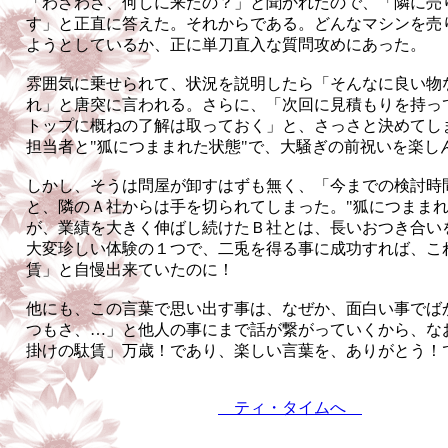
「わざわざ、何しに来たの？」と聞かれたので、「隣に売
す」と正直に答えた。それからである。どんなマシンを売
ようとしているか、正に単刀直入な質問攻めにあった。
雰囲気に乗せられて、状況を説明したら「そんなに良い物
れ」と唐突に言われる。さらに、「次回に見積もりを持っ
トップに概ねの了解は取っておく」と、さっさと決めてし
担当者と"狐につままれた状態"で、大騒ぎの前祝いを楽し
しかし、そうは問屋が卸すはずも無く、「今までの検討時
と、隣のＡ社からは手を切られてしまった。"狐につままれ
が、業績を大きく伸ばし続けたＢ社とは、長いおつき合い
大変珍しい体験の１つで、二兎を得る事に成功すれば、こ
賃」と自慢出来ていたのに！
他にも、この言葉で思い出す事は、なぜか、面白い事でば
つもさ、…」と他人の事にまで話が繋がっていくから、な
掛けの駄賃」万歳！であり、楽しい言葉を、ありがとう！
ティ・タイムへ