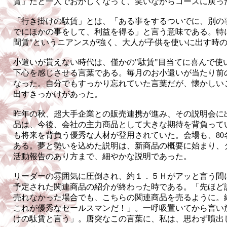
賃」だと一人でおかしくなって、笑いながらコースに戻っ
「行き掛けの駄賃」とは、「ある事をするついでに、別の
でにほかの事をして、利益を得る」と言う意味である。特に
間賃"というニアンスが強く、大人が子供を使いに出す時
小遣いが貰えない時代は、僅かの"駄賃"目当てに喜んで使
下心を感じさせる言葉である。毎月のお小遣いが当たり前
なった。自分でもすっかり忘れていた言葉だが、懐かしい
出すきっかけがあった。
昨年の秋、超大手企業との販売連携が進み、その説明会に
品は、今後、会社の主力商品として大きな期待を背負って
も将来を背負う優秀な人材が登用されていた。会場も、80
ある。夢と勢いを込めた説明は、新商品の概要に始まり、
活動報告のあり方まで、細やかな説明であった。
リーダーの雰囲気に圧倒され、約１．５Ｈがアッと言う間
予定された関連商品の紹介が終わった時である。「先ほど
売れなかった場合でも、こちらの関連商品を売るように。
これが優秀なセールスマンだ！」。一呼吸置いてから言い
けの駄賃と言う」。唐突なこの言葉に、私は、思わず噴出