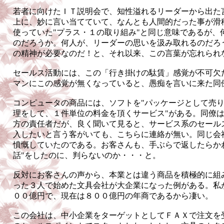
若者に向けたＩＴ説明会で、知性溢れるリーダーから出た
上に、妙に言い当てていて、なんとも人間的だった事が滑
使っていた"プラス・１の取り組み"と同じ意味であるが、
のだろうか。何人が、リーダーの思いを汲み取れるのだろ
の精神が必要なのだ！と、それ以来、この言葉が忘れられ
セールス活動には、この「行き掛けの駄賃」感覚が不可欠
マンにこの感覚が無くなっていると、愚痴を言いに来た同
コンピュータの商品には、ソフトを"パッケージとして売り
理をして、１件単位の料金を頂くサービス"がある。同僚
方の責任者だが、良く聞いて見ると、サービス系のセール
入したいと言う客がいても、こちらに連絡が無い。同じ会
憤慨していたのである。お客さんも、手ぶらで返したらか
話"をしたのに、判らないのか・・・と。
反対にお客さんの声から、本業とは違う商品を積極的に組
った３人で始めた文具会社が大企業になった例がある。私
００億円で、現在は８００億円の年商であるから凄い。
この会社は、中小企業をターゲットとしてＦＡＸで注文を受