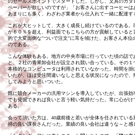
のセールスポイントでスタートした。しかし、文具のカタ
ペーパーが欲しいのですが」「お客さんに出すコーヒーは
あまりにも多く、わざわざ業者から仕入れて一緒に配達す
これが大ヒットして、大きく成長し続けているのである。
が６０％を超え、利益面でもこちらの方が貢献していると
的で大変面倒な"ついで注文"に耳を傾けた、お客さん本位
のである。
こんな体験もある。地方の中央市場に行っていた頃の話で
と、２社の青果卸会社が設立され競い合っている。その１
本格的なコンピュータは利用されていなかった。時間を掛
いたが、ほぼ受注間違いなしと思える状況になったので、
してみようと思いついた。
既に競合メーカーの汎用マシンを導入していたが、出張効
でも発掘できれば良いと言う軽い気持だった。常に心がけて
ある。
会って頂いた方は、40歳前後と若いが全体を任されている
持の良い課長さんだった。業績の良い会社は違うな～と感