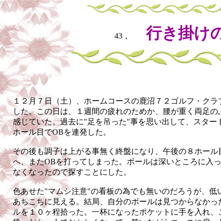
行き掛け
43，
１２月７日（土）、ホームコースの鹿沼７２ゴルフ・クラ
した。この日は、１週間の疲れのためか、腰が重く両足の
感じていた。過去に"足を吊った"事を思い出して、スター
ホール目でOBを連発した。
その後も調子は上がる事無く終盤になり、午後の８ホール
へ、またOBを打ってしまった。ボールは深いところに入
なくなったので探すことにした。
色あせた"マムシ注意"の看板の為でも無いのだろうが、低
あちこちに見える。結局、自分のボールは見つからなかっ
ルを１０ヶ程拾った。一杯になったポケットに手を入れ、