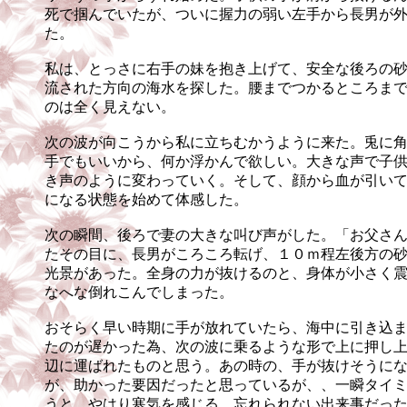
死で掴んでいたが、ついに握力の弱い左手から長男が
た。
私は、とっさに右手の妹を抱き上げて、安全な後ろの
流された方向の海水を探した。腰までつかるところま
のは全く見えない。
次の波が向こうから私に立ちむかうように来た。兎に
手でもいいから、何か浮かんで欲しい。大きな声で子
き声のように変わっていく。そして、顔から血が引い
になる状態を始めて体感した。
次の瞬間、後ろで妻の大きな叫び声がした。「お父さ
たその目に、長男がころころ転げ、１０ｍ程左後方の
光景があった。全身の力が抜けるのと、身体が小さく
なへな倒れこんでしまった。
おそらく早い時期に手が放れていたら、海中に引き込
たのが遅かった為、次の波に乗るような形で上に押し
辺に運ばれたものと思う。あの時の、手が抜けそうに
が、助かった要因だったと思っているが、、一瞬タイ
うと、やはり寒気を感じる、忘れられない出来事だっ