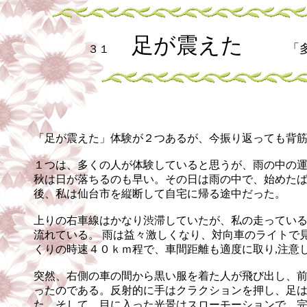
足が震えた
「
３１
「足が震えた」体験が２つあるが、今振り返っても背
１つは、多くの人が体験していると思うが、雨の中の
秋は日が落ちるのも早い。その日は雨の中で、始めた
後、私は仙台市を縦断して自宅に帰る途中だった。
上りの右車線はかなり渋滞していたが、私の走ってい
流れている。 雨は益々激しくなり、対向車のライトで
くりの時速４０ｋｍ程で、車間距離も適度に取り,注意
突然、右側の車の間から黒い服を着た人が飛び出し、
ったのである。反射的に手はクラクションを押し、足
た。そして、目に入った光景はスローモーションで、