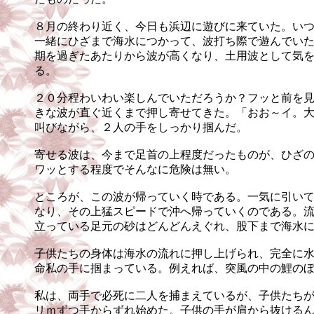
８月の終わり近く、今日も浜辺に遊びに来ていた。い
一緒にひざまで海水につかって、波打ち際で遊んでい
期を過ぎたあたりから波が高くなり、土用波として気
る。
２０分程わいわい楽しんでいただろうか？フッと前を
きな波が直ぐ近くまで押し寄せてきた。「おお～イ。
叫びながら、２人の手をしっかり掴んだ。
寄せる波は、今まで足首の上程度だったものが、ひざ
ワッとする程度でそんなに危険は無い。
ところが、この波が帰っていく時である。一気に引い
なり、その上猛スピードで沖へ帰っていくのである。
立っている足元の砂はどんどんえぐれ、股下まで海水
子供たちの身体は海水の流れに押し上げられ、完全に
命私の手に掴まっている。例えれば、突風の中の鯉の
私は、両手で必死に二人を捕まえているが、子供たち
リｍずつ手からずれ始めた。子供の手が肩から抜ける