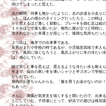
掛けてしまったと思えた。
次の瞬間、何事も無かったように、左の歩道を小走り
った。ほんの僅かのタイミングだったろう。この時は
かと思えるほど激しく鼓動し、ブレーキを踏む足は縦
１０分ほどで落ち着いたが、無性に腹が立つと同時に
突されなかった幸運とが混じって、複雑な気持ちだっ
２つ目は、海岸での出来事である。
長男がまだ小学校の時であるが、小児喘息気味で本人
でも、風邪に強くなろうと、風呂上がりに冬の冷たい
は、感心していた。
咳で苦しむ事を思えば、震えるような冷たい水も耐え
年まで、仙台の寒い冬を薄いシャツと半ズボンで学校
がられていた。
身内のお婆ちゃんからも、「服を買うお金がないのか
もあった。
さらに、潮風が気管支を強くすると聞いたので、出来
とにしていた。子供達にとって、砂浜での遊びは格別
たものだった。