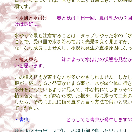
日当たりについては、木を丈夫にする為にも、この時
項です。
・水掛と水はけ
春と秋は１日一回、夏は朝夕の２
けは良好に。
水やりで最も注意することは、タップリやった水の「
ことで、受け皿で水を貯めておく光景を良く見ますが
なくなり成長しませんし、根腐れ発生の直接原因にな
・植え替え
鉢によって水はけの状態を見な
いと思います。
この植え替えが苦手な方が多いかもしれません。しか
根が一杯になると発育が止まる事と、水が鉢全体に行
水分を含んでいるように見えて、木が枯れてしまう等
植え替えは、まず鉢から抜いた根を、形に添って二分
したら、そのまま元に植え直すと言う方法で良いと思
てください。
・害虫
どうしても害虫が発生します
数が少なければ、スプレーの殺虫剤で良いと思います