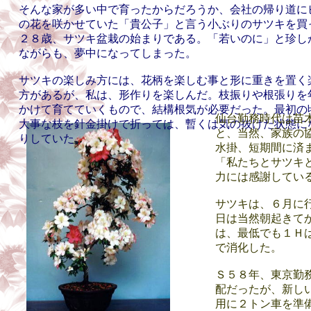
そんな家が多い中で育ったからだろうか、会社の帰り道に
の花を咲かせていた「貴公子」と言う小ぶりのサツキを買
２８歳、サツキ盆栽の始まりである。「若いのに」と珍し
ながらも、夢中になってしまった。
サツキの楽しみ方には、花柄を楽しむ事と形に重きを置く
方があるが、私は、形作りを楽しんだ。枝振りや根張りを
かけて育てていくもので、結構根気が必要だった。最初の
仙台勤務時代は苗
大事な枝を針金掛けで折っては、暫くは気の抜けた状態に
と、当然、家族の
りしていた。
水掛、短期間に済
「私たちとサツキ
力には感謝してい
サツキは、６月に
日は当然朝起きて
は、最低でも１Ｈ
で消化した。
Ｓ５８年、東京勤
配だったが、新し
用に２トン車を準