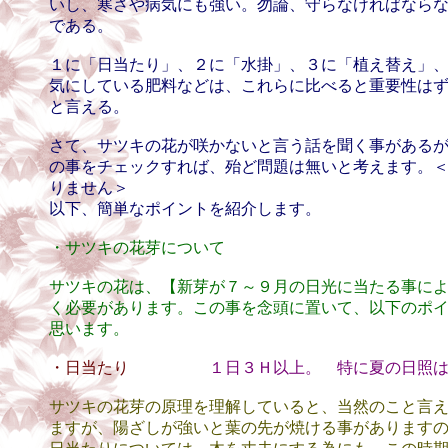
いし、寒さや病気にも強い。勿論、守らなければなら
である。
１に「日当たり」、２に「水掛」、３に「植え替え」
気にしている肥料などは、これらに比べると重要性は
と言える。
さて、サツキの花が咲かないと言う話を聞く事がある
の事をチェックすれば、殆ど問題は無いと考えます。
りません＞
以下、簡単なポイントを紹介します。
・サツキの花芽について
サツキの花は、【新芽が７～９月の日光に当たる事に
く必要があります。この事を念頭に置いて、以下のポ
思います。
・日当たり
１日３Ｈ以上。 特に夏の日照
サツキの花芽の原理を理解していると、当然のこと言
ますが、陽ざしが強いと葉の先が焼ける事があります