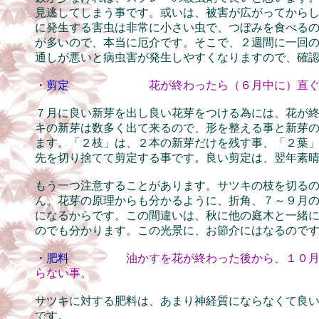
見逃してしまう事です。或いは、被害が広がってから
に発生する害虫は非常に小さい虫で、つぼみを食べる
が多いので、本当に厄介です。そこで、２週間に一回
通しが悪いと病虫害が発生しやすくなりますので、確
・剪定
花が終わったら（６月中に）直
７月に良い新芽を出し良い花芽をつける為には、花が
キの新芽は数多く出て来るので、形を整える事と新芽
ます。「２枝」は、２本の新芽だけを残す事、「２葉
先を切り捨てて剪定する事です。良い剪定は、翌年素
もう一つ注意することがあります。サツキの枝を切る
ん。花芽の原理からも分かるように、折角、７～９月
になるからです。この間違いは、秋に他の庭木と一緒
のでも分かります。この光景に、お節介にはなるので
・肥料
油かすを花が終わった後から、１０
らない事。
サツキに対する肥料は、あまり神経質にならなくて良
です。