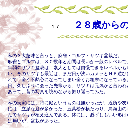
２８歳から
１７
私の３大趣味と言うと、麻雀・ゴルフ・サツキ盆栽だ。
麻雀とゴルフは、３０数年と期間は長いが一般のレベルで
年弱のサツキ盆栽は、素人としては自慢できるレベルかも
い。そのサツキも最近は、まだ日が浅いカメラとＨＰ遊び
れて、全く不熱心になってしまい全くお粗末になっている
日、久しぶりに会った先輩から、サツキは元気かと言われ
あって、昔の写真を眺めながら振り返ってみた。
私の実家には、特に庭というものは無かったが、近所や友
には、立派な庭が多かった。五葉松が横たわり、鳥海山の
んでサツキが植え込んである。鉢には、必ずしもいい形ば
は無いが、盆栽があった。