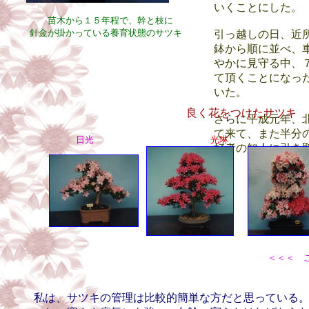
いくことにした。
苗木から１５年程で、幹と枝に
針金が掛かっている養育状態のサツキ
引っ越しの日、近
鉢から順に並べ、
やかに見守る中、
て頂くことになっ
いた。
良く花をつけたサツキ
さらに平成元年、
て来て、また半分
日光
光琳
好者の知人に引き
＜＜＜ 
私は、サツキの管理は比較的簡単な方だと思っている