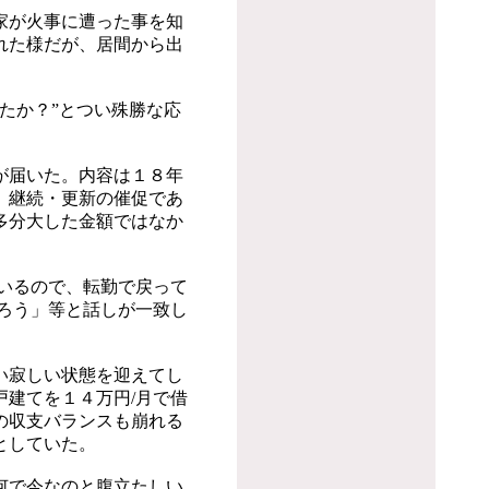
家が火事に遭った事を知
れた様だが、居間から出
たか？”とつい殊勝な応
が届いた。内容は１８年
、継続・更新の催促であ
多分大した金額ではなか
いるので、転勤で戻って
ろう」等と話しが一致し
い寂しい状態を迎えてし
建てを１４万円/月で借
の収支バランスも崩れる
としていた。
何で今なのと腹立たしい