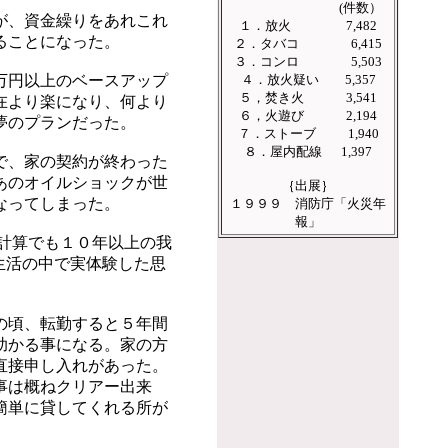
(件数）
が、資金繰りをあれこれ
１．放火 7,482
ることになった。
２．タバコ 6,415
３．コンロ 5,503
万円以上のベースアップ
４．放火疑い 5,357
５，焚き火 3,541
在より楽になり、何より
６，火遊び 2,194
夢のプランだった。
７．ストーブ 1,940
８．屋内配線 1,397
で、家の契約が終わった
あのオイルショックが世
｛出展｝
なってしまった。
１９９９ 消防庁「火災年
報」
計算でも１０年以上の我
生活の中で実体験した思
の頃、転勤すると５年間
助かる事になる。家の方
直接申し入れがあった。
事は概ねクリアー出来
簡単に貸してくれる所が