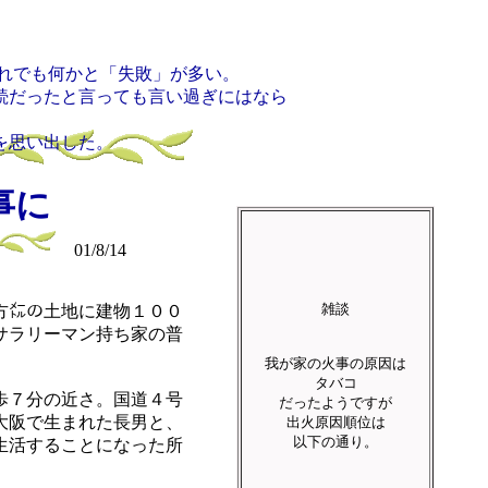
れでも何かと「失敗」が多い。
たと言っても言い過ぎにはなら
い出した。
事に
01/8/14
雑談
方㍍の土地に建物１００
サラリーマン持ち家の普
我が家の火事の原因は
タバコ
歩７分の近さ。国道４号
だったようですが
大阪で生まれた長男と、
出火原因順位は
以下の通り。
生活することになった所