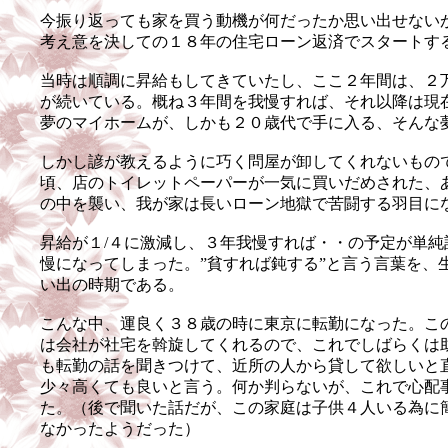
今振り返っても家を買う動機が何だったか思い出せない
考え意を決しての１８年の住宅ローン返済でスタートす
当時は順調に昇給もしてきていたし、ここ２年間は、２
が続いている。概ね３年間を我慢すれば、それ以降は現
夢のマイホームが、しかも２０歳代で手に入る、そんな
しかし諺が教えるように巧く問屋が卸してくれないもの
頃、店のトイレットペーパーが一気に買いだめされた、
の中を襲い、我が家は長いローン地獄で苦闘する羽目に
昇給が１/４に激減し、３年我慢すれば・・の予定が単純
慢になってしまった。”貧すれば鈍する”と言う言葉を、
い出の時期である。
こんな中、運良く３８歳の時に東京に転勤になった。こ
は会社が社宅を斡旋してくれるので、これでしばらくは
も転勤の話を聞きつけて、近所の人から貸して欲しいと
少々高くても良いと言う。何か判らないが、これで心配
た。（後で聞いた話だが、この家庭は子供４人いる為に
なかったようだった）