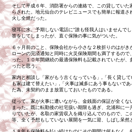
そして平成６年、消防署からの連絡で、この貸していた
らされた。地元仙台のテレビニュースでも簡単に報道さ
火し全焼だった。
寝耳に水。予期しない電話に”誰も怪我人はいませんでし
答をしてしまったが、直ぐ保険の事に気がついた。
６ヶ月前のこと、保険会社から小さな２枚折りのはがき
ローンの完済通知と同時に火災保険期間も満了するので
った。１０年間継続の最適保険料も記載されていたが、
ったと思う。
家内と相談し「家がもう古くなっている」,「長く貸して
も家は建て替えたい」,「火事は滅多にあう事もないであ
た為、未契約のまま放置しておいたものである。
従って、家が火事に遭いながら、金銭面の保証が全くな
まった。既に転勤後の社宅扱い期限も過ぎ、北浦和に一戸
りていたが、名取の家賃収入を織り込んでのもので、こ
等、全く予想もしていない展開を一気に迎、しばし呆然
１８年も保険料を払い続けたのにその期間は何もなく、