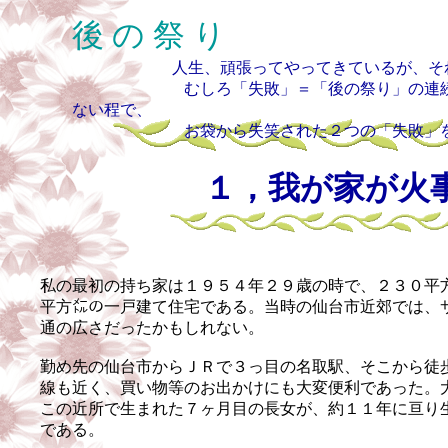
後 の 祭 り
人生、頑張ってやってきているが、そ
むしろ「失敗」＝「後の祭り」の連続だっ
ない程で、
お袋から失笑された２つの「失敗」を思
１，
我が家が火
私の最初の持ち家は１９５４年２９歳の時で、２３０平
平方㍍の一戸建て住宅である。当時の仙台市近郊では、
通の広さだったかもしれない。
勤め先の仙台市からＪＲで３っ目の名取駅、そこから徒
線も近く、買い物等のお出かけにも大変便利であった。
この近所で生まれた７ヶ月目の長女が、約１１年に亘り
である。