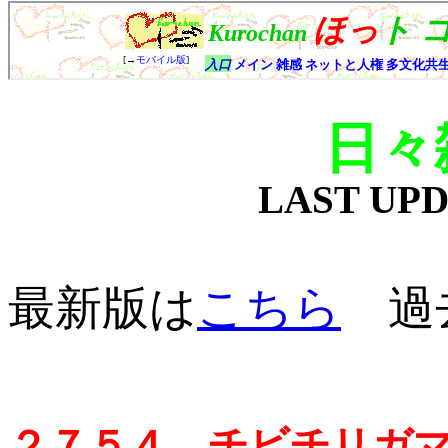
日々
LAST UP
最新版は
こちら
過去
２７５４ チビチリガ