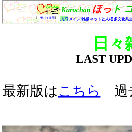
日々
LAST UP
最新版は
こちら
過去