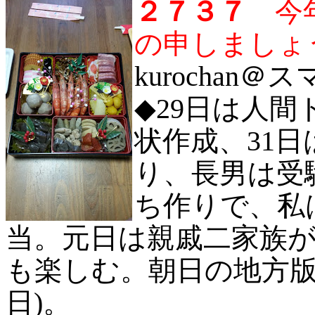
２７３７
今
の申しましょ
kurochan＠ス
◆
29日は人間
状作成、31
り、長男は受
ち作りで、私
当。元日は親戚二家族
も楽しむ。朝日の地方版
日)。