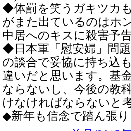
◆体罰を笑うガキツカも
がまた出ているのはホ
中居へのキスに殺害予
◆日本軍「慰安婦」問
の談合で妥協に持ち込
違いだと思います。基
ならないし、今後の教
けなければならないと
◆新年も信念で踏ん張り