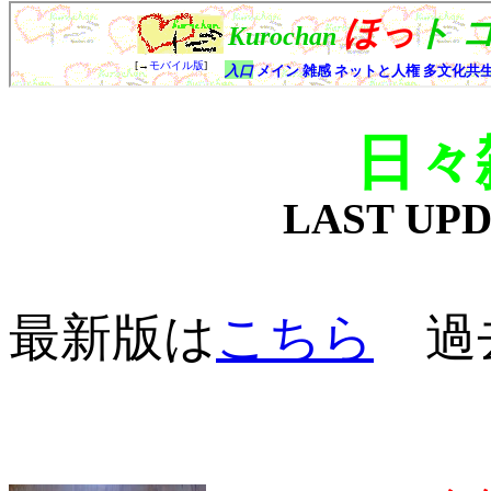
日々
LAST UP
最新版は
こちら
過去