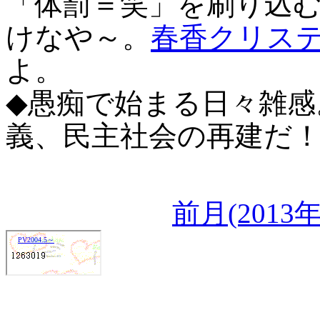
「体罰＝笑」を刷り込
けなや～。
春香クリス
よ。
◆愚痴で始まる日々雑感
義、民主社会の再建だ
前月(2013