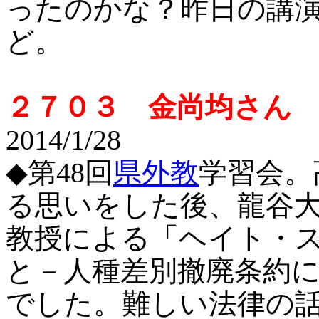
ったのかな？昨日の講
ど。
２７０３ 金尚均さ
2014/1/28
◆第48回
県外教
学習会。
る思いをした後、龍谷
教授による「ヘイト・
と－
人種差別撤廃条約
でした。難しい法律の