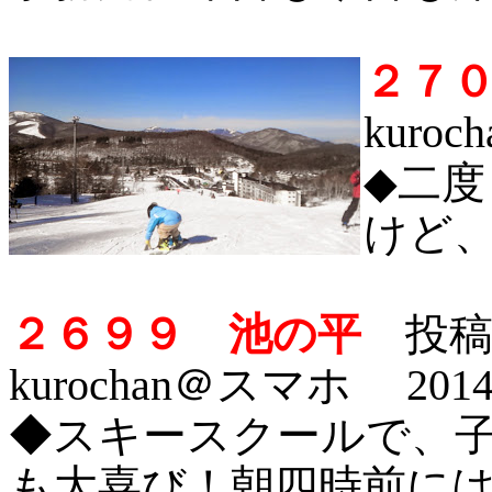
２７
kuro
◆二
けど
２６９９ 池の平
投稿
kurochan＠スマホ 2014/
◆スキースクールで、
も大喜び！朝四時前に