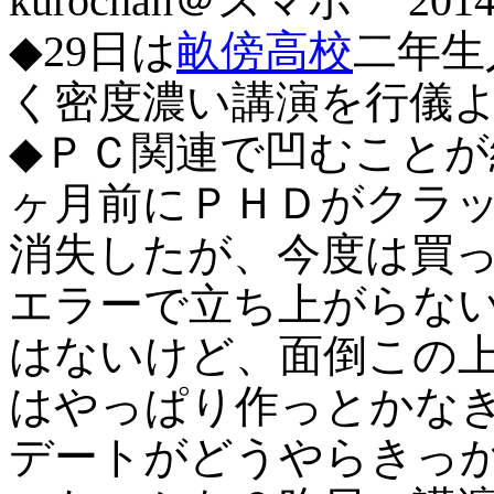
kurochan＠スマホ 2014/
◆29日は
畝傍高校
二年生
く密度濃い講演を行儀
◆ＰＣ関連で凹むこと
ヶ月前にＰＨＤがクラ
消失したが、今度は買
エラーで立ち上がらな
はないけど、面倒この
はやっぱり作っとかな
デートがどうやらきっかけ