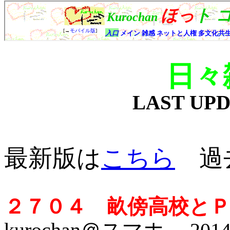
日々
LAST UP
最新版は
こちら
過去
２７０４ 畝傍高校と