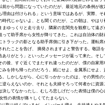
以前から問題になっていたのだが、最近地元の条例が改
も理由は付けられる」という意味ではあるが、実際、そ
の時代じゃないよ、とも聞くのだが、この朝は、やはり
ままゆっくりと走り去り、隣家の玄関先を観察して遠ざ
狙って助手席から女性が降りてきた。これは自治体の財
にトラックの影となる助手席側に引き下がった。運転席
されたことを告げ、 摘発されますよと警告する。敬語
告ありがとう」といったメッセージが返って来た。そし
その後、すぐ近くでまたすれ違ったのだが、僕の自家用
ごみを持ち帰ったのだろう。紙にせよ、金属系にせよ、
る。しかしながら、心に引っかかったのは、その男性の
に逆らえないのか、それとも夫婦そろって何者かに資源
は決してなかったし、むしろ悲しげだった表情は僕の心
た女性の表情が痛々しくてたまらない。