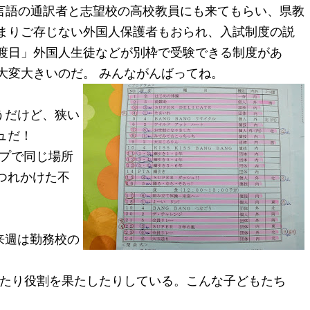
言語の通訳者と志望校の高校教員にも来てもらい、県教
まりご存じない外国人保護者もおられ、入試制度の説
渡日」外国人生徒などが別枠で受験できる制度があ
大変大きいのだ。 みんながんばってね。
そうだけど、狭い
ュだ！
ープで同じ場所
つれかけた不
来週は勤務校の
ったり役割を果たしたりしている。こんな子どもたち