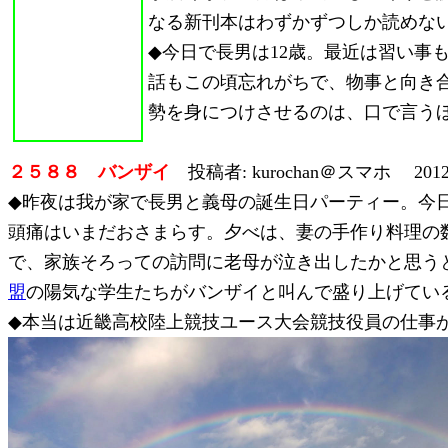
なる新刊本はわずかずつしか読めな
◆今日で長男は12歳。最近は習い
話もこの頃忘れがちで、物事と向き
勢を身につけさせるのは、口で言う
２５８８ バンザイ
投稿者: kurochan＠スマホ 2012/
◆昨夜は我が家で長男と義母の誕生日パーティー。今
頭痛はいまだおさまらす。夕べは、妻の手作り料理の
で、家族そろっての訪問に老母が泣き出したかと思う
盟
の陽気な学生たちがバンザイと叫んで盛り上げてい
◆本当は近畿高校陸上競技ユース大会競技役員の仕事