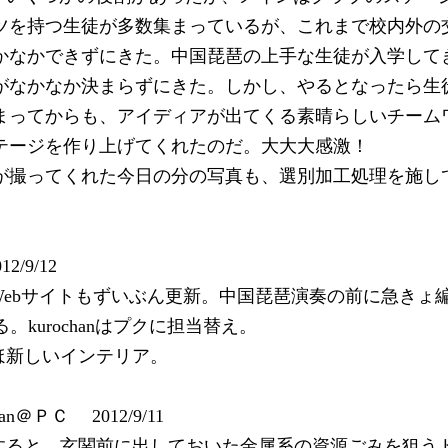
ツを持つ生徒が多数集まっているが、これまで校内外の
かなかできずにきた。中国琵琶の上手な生徒が入学して
がなかなか決まらずにきた。しかし、やるとなったら生
まってからも、アイディアが出てくる素晴らしいチーム
テージを作り上げてくれたのだ。大大大感激！
が撮ってくれた今日の分の写真も、選別加工処理を施してア
。
2/9/12
Webサイトもずいぶん更新。中国琵琶演奏の前に急きょ
urochanはプクに担当替え。
ほ新しいインテリア。
han＠ＰＣ 2012/9/11
すると、玄関前に出しておいた金属系の資源ごみを狙う