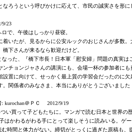
となろうという呼びかけに応えて、市民の誠実さを形に
9/23
ヘロで、午後はしっかり昼寝。
に着いたが、見るからに公安ルックのおじさんが多数。
。橋下さんが来るなら歓迎だけど。
集会となった、『橋下市長！日本軍「慰安婦」問題の真実は
ヤンチョンジャさんの講演にも、会場一杯の参加者にも
館設置に向けて、せっかく最上質の学習会だったのに欠
す。関係者のみなさま、本当にありがとうございました
 kurochan＠ＰＣ 2012/9/19
いつい買って子どもたちに。マンガで読む日本と世界の
息子はかわるがわる手にとって楽しそうに読みいる。ゲ
読む時間と体力がない。締切がとっくに過ぎた原稿も、