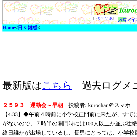
Home
<
日々雑感
<
最新版は
こちら
過去ログメ
２５９３ 運動会～早朝
投稿者: kurochan＠スマホ 20
【4:33】◆午前４時前に小学校正門前に来たが、す
がないので、７時半の開門時には100人以上が並ぶ
終日誰かが出場しているし、長男にとっては、小学校