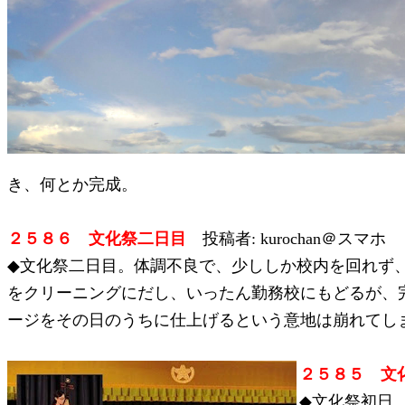
き、何とか完成。
２５８６ 文化祭二日目
投稿者: kurochan＠スマホ 20
◆文化祭二日目。体調不良で、少ししか校内を回れず
をクリーニングにだし、いったん勤務校にもどるが、
ージをその日のうちに仕上げるという意地は崩れてし
２５８５ 
◆文化祭初日