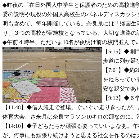
◆昨夜の「在日外国人中学生と保護者のための高校進
委の説明や現役の外国人高校生のパネルディスカッシ
明も含めて、毎年開催している。奈良県には「帰国生
り、３つの高校が実施校となっている。大切な進路の
◆午前４時半、ただいま10名が夜明け前の校門並んで
【5:15】◆
歩道に列が延
【7:01】◆
をねらってい
安な親父であ
【9:12】◆
【11:48】◆借人競走で登場。ぐいぐい走りきった
体育大会、さ来月は奈良マラソン10キロの部なのに。
【14:10】◆子どもたちが頑張る姿っていいよなあ
が、何事にも頑張り続けようと思える社会を作るのは