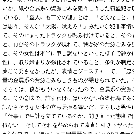
いか。紙や金属系の資源ごみを狙うこうした窃盗犯は
ている。「盗人にも三分の理」とは、「どんなことに
は思う。そんな「太陽に吠えろ！」みたいな犯罪事情
て、その止まったトラックを睨み付けていると、その
と、再びそのトラックが現れて、我が家の資源ごみを
と、その女性は本当に申し訳ないといった様子で静か
性に、取り締まりが強化されていること、条例が制定
葉こそ発さなかったが、表情とジェスチャーで、「忠
量の金属系の資源ごみらしきものが乗せられていた。
そらくは、僕がもういなくなったので、金属系の資源
る。その意味で、許すわけにはいかない窃盗行為であ
訳なさそうな女性の立ち居振る舞いだ。夫らしき男性
「仕事」で生計を立てているのか。開き直った態度で
得ない、 そしてそれを咎められて素直に引き下がっ