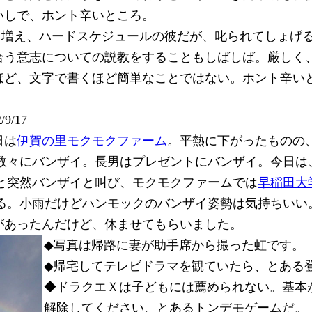
いしで、ホント辛いところ。
事も増え、ハードスケジュールの彼だが、叱られてしょげ
合う意志についての説教をすることもしばしば。厳しく
ほど、文字で書くほど簡単なことではない。ホント辛い
9/17
日は
伊賀の里モクモクファーム
。平熱に下がったものの
数々にバンザイ。長男はプレゼントにバンザイ。今日は
と突然バンザイと叫び、モクモクファームでは
早稲田大
る。小雨だけどハンモックのバンザイ姿勢は気持ちいい
があったんだけど、休ませてもらいました。
◆写真は帰路に妻が助手席から撮った虹です。
◆帰宅してテレビドラマを観ていたら、とある
◆ドラクエＸは子どもには薦められない。基本
解除してください、とあるトンデモゲームだ。