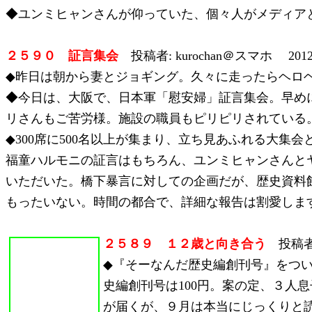
◆ユンミヒャンさんが仰っていた、個々人がメディア
２５９０ 証言集会
投稿者: kurochan＠スマホ 2012/
◆昨日は朝から妻とジョギング。久々に走ったらヘロ
◆今日は、大阪で、日本軍「慰安婦」証言集会。早め
リさんもご苦労様。施設の職員もピリピリされている
◆300席に500名以上が集まり、立ち見あふれる大
福童ハルモニの証言はもちろん、ユンミヒャンさんと
いただいた。橋下暴言に対しての企画だが、歴史資料
もったいない。時間の都合で、詳細な報告は割愛しま
２５８９ １２歳と向き合う
投稿者:
◆『そーなんだ歴史編創刊号』をつ
史編創刊号は100円。案の定、３人
が届くが、９月は本当にじっくりと