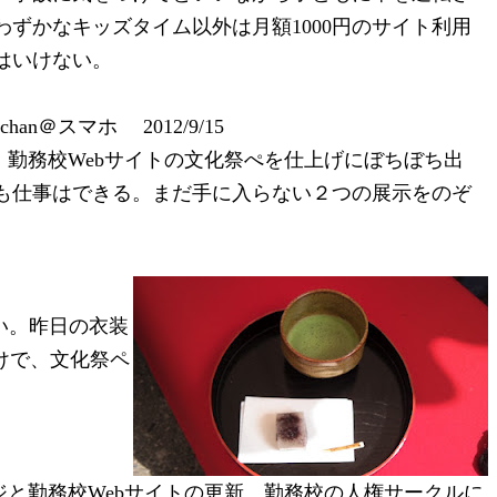
ずかなキッズタイム以外は月額1000円のサイト利用
はいけない。
ochan＠スマホ 2012/9/15
勤務校Webサイトの文化祭ぺを仕上げにぼちぼち出
も仕事はできる。まだ手に入らない２つの展示をのぞ
い。昨日の衣装
けで、文化祭ペ
と勤務校Webサイトの更新。勤務校の人権サークルに