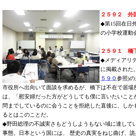
２５９２ 外
◆第15回在
の小学校運動
２５９１ 橋
◆メディアリ
に掲載された
５９０
参照)
市役所へ出向いて面談を求めるが、橋下は不在で居場
は、「慰安婦だった方がどうしても僕に言いたいこと
問までしているのに会うことを拒絶した直後に、しか
るとはこのことだ。
◆野田総理の不誠実さもどうしようもない域に達して
事態。日本という国には、 歴史の真実をねじ曲げ、