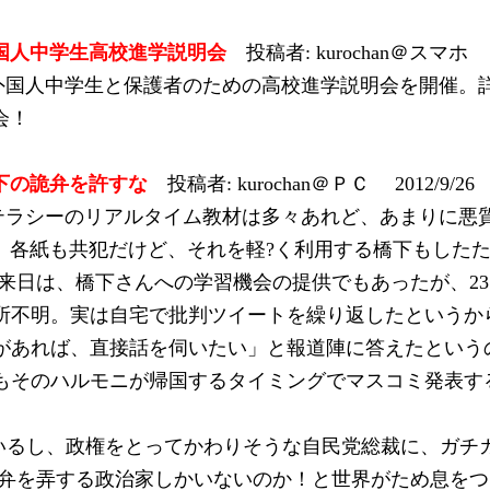
国人中学生高校進学説明会
投稿者: kurochan＠スマホ 20
日外国人中学生と保護者のための高校進学説明会を開催。
会！
下の詭弁を許すな
投稿者: kurochan＠ＰＣ 2012/9/26
テラシーのリアルタイム教材は多々あれど、あまりに悪
。各紙も共犯だけど、それを軽?く利用する橋下もしたた
の来日は、橋下さんへの学習機会の提供でもあったが、2
所不明。実は自宅で批判ツイートを繰り返したというから
があれば、直接話を伺いたい」と報道陣に答えたという
もそのハルモニが帰国するタイミングでマスコミ発表す
いるし、政権をとってかわりそうな自民党総裁に、ガチ
詭弁を弄する政治家しかいないのか！と世界がため息を