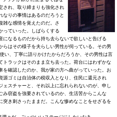
定され、取り締まりも強化され
れなりの事情はあるのだろうと
複雑な感情を覚えたのだ。さ
かっていった。しばらくする
産になるものだから持ち去らないで欲しいと告げる
からはその様子を夫らしい男性が伺っている。その男
を使い、丁寧に語りかけたからだろうか、その男性は言
てトラックはそのまま立ち去った。荷台にはわずかな
車を確認したのか、我が家の方へ曲がっていった。お
資源ゴミは自治体の税収入となり、住民に還元され
ジェスチャーと、それ以上に忘れられないのが、申し
ごみ窃盗を強要されているのか、生活苦からこんな
に突き刺さったままだ。こんな惨めなことをせざるを