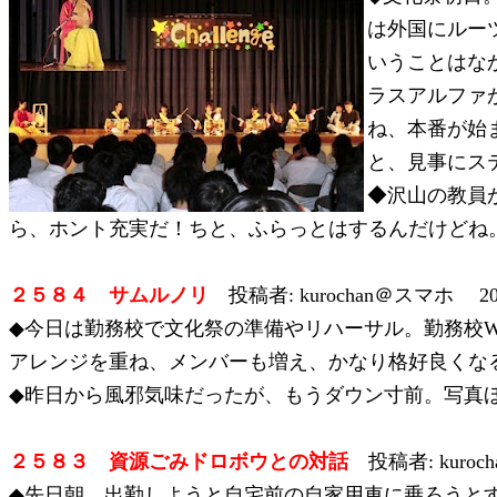
は外国にルー
いうことはな
ラスアルファ
ね、本番が始
と、見事にス
◆沢山の教員
ら、ホント充実だ！ちと、ふらっとはするんだけどね
２５８４ サムルノリ
投稿者: kurochan＠スマホ 201
◆今日は勤務校で文化祭の準備やリハーサル。勤務校
アレンジを重ね、メンバーも増え、かなり格好良くなる。k
◆昨日から風邪気味だったが、もうダウン寸前。写真
２５８３ 資源ごみドロボウとの対話
投稿者: kuroc
◆先日朝、出勤しようと自宅前の自家用車に乗ろうと