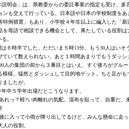
学説明会」は、県教委からの委託事業の指定も受け、多
ョンも交えて行っている。日本語や日本の学校制度をあ
等特例措置」もあり、小学校４年生以上に編入した「新
話を母語で相談できる機会として、果たしている役割は
いる。
開門は６時半でした。ただいま５時13分。もう30人はい
びていて数えられない。あと１時間あまりでもうダッシ
約200人の集団の前から３番目とはいえ、すぐ後ろがグル
る模様。猛然とダッシュして目的地ゲット。ちと足がも
りましたが。
６学年中５学年出場だとこうなります。
が、あれっ？軽?い肉離れの気配。湿布を貼って、自重だ。
汗
。午後に入って小雨が降り出してるけど、みんな懸命に走
大人の役割。