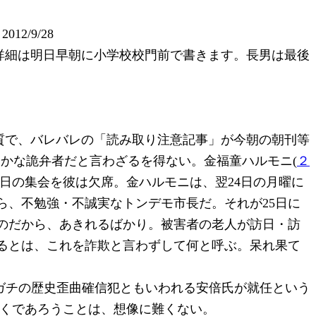
12/9/28
詳細は明日早朝に小学校校門前で書きます。長男は最後
質で、バレバレの「読み取り注意記事」が今朝の朝刊等
かな詭弁者だと言わざるを得ない。金福童ハルモニ(
２
3日の集会を彼は欠席。金ハルモニは、翌24日の月曜に
、不勉強・不誠実なトンデモ市長だ。それが25日に
のだから、あきれるばかり。被害者の老人が訪日・訪
るとは、これを詐欺と言わずして何と呼ぶ。呆れ果て
ガチの歴史歪曲確信犯ともいわれる安倍氏が就任という
つくであろうことは、想像に難くない。