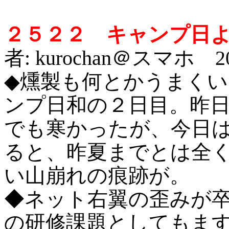
２５２２ キャンプ日
者: kurochan＠スマホ 201
◆
燻製も何とかうまくい
ンプ日和の２日目。昨
でも寒かったが、今日
ると、昨夏までとは全
い山崩れの痕跡が。
◆ネット右翼の歪みが
の研修課題としてもま