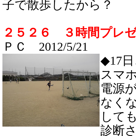
子で散歩したから？
２５２６ ３時間プレ
ＰＣ 2012/5/21
◆
17
スマ
電源
なく
して
診断