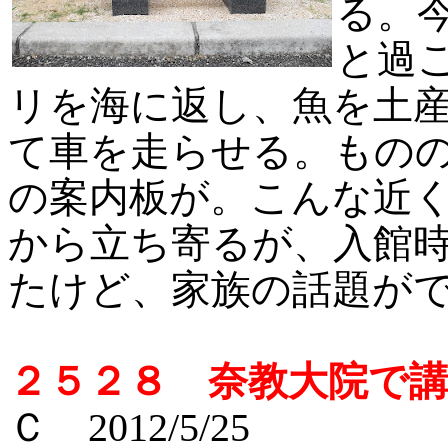
る。
と過
リを海に返し、魚を土
て車を走らせる。もの
の案内板が。こんな近
から立ち寄るが、入館
たけど、家族の話題が
２５２８ 奈教大院で
Ｃ 2012/5/25