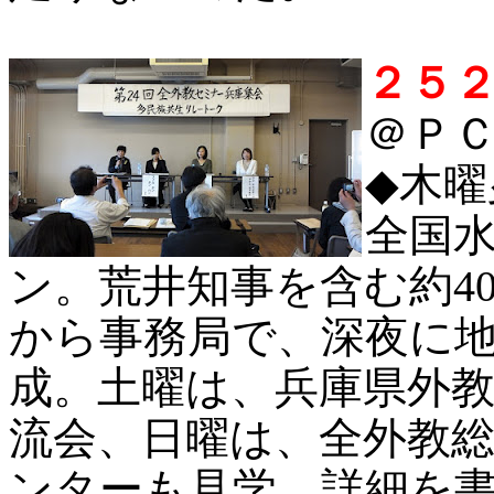
２５
＠ＰＣ 
◆
木曜
全国水
ン。荒井知事を含む約4
から事務局で、深夜に
成。土曜は、兵庫県外
流会、日曜は、全外教
ンターも見学。詳細を