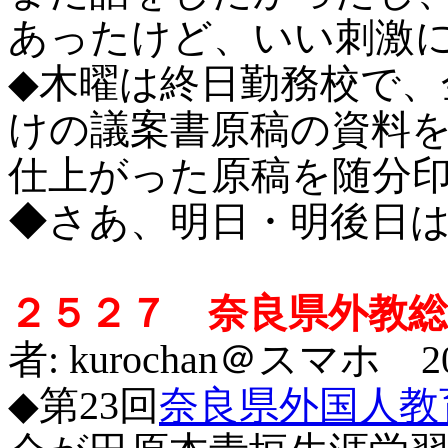
あったけど、いい刺激
◆木曜は終日勤務校で、
けの議案書原稿の資料
仕上がった原稿を随分
◆さあ、明日・明後日
２５２７ 奈良県外教
者: kurochan＠スマホ 201
◆
第23回
奈良県外国人教