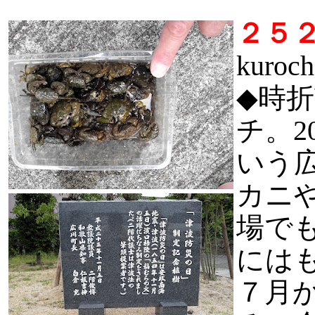
２５
kuro
◆
時折
チ。2
いう
カニ
場で
には
７月