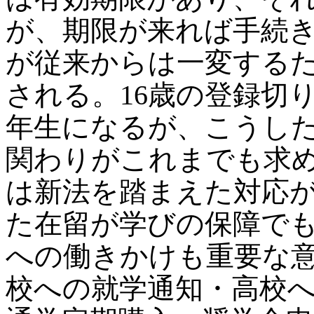
が、期限が来れば手続
が従来からは一変する
される。16歳の登録切
年生になるが、こうし
関わりがこれまでも求
は新法を踏まえた対応
た在留が学びの保障で
への働きかけも重要な
校への就学通知・高校