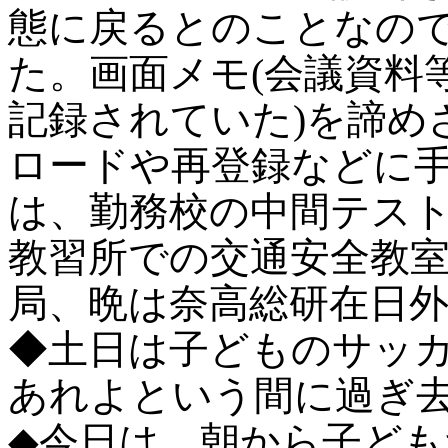
態に戻るとのことなの
た。画面メモ(会議資料
記録されていた)を諦め
ロードや再登録などに手
は、勤務校の中間テス
教習所での交通安全教
局、晩は奈高総研在日
◆土日は子どものサッ
あれよという間に過ぎ
◆今日は、朝から子ど