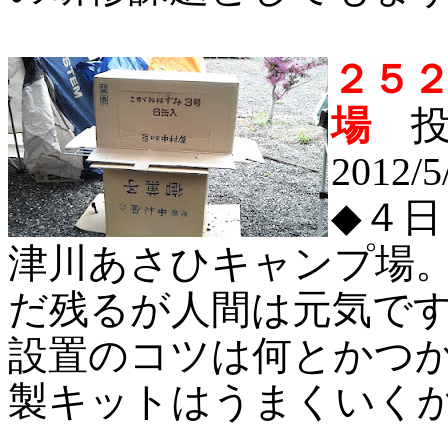
２５
場
投
2012/5
◆
４日
津川あさひキャンプ場
だ残るが人間は元気で
設置のコツは何とかつ
製キットはうまくいく