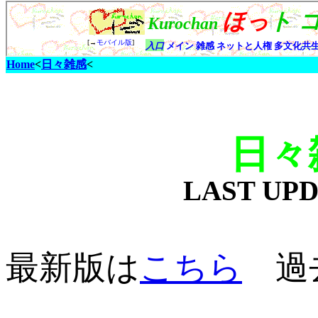
Home
<
日々雑感
<
日々
LAST UP
最新版は
こちら
過去