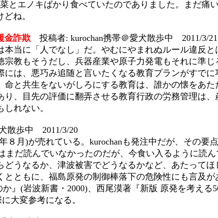
anは白菜とエノキばかり食べていたのでありました。ま
けどね。
援金詐欺
投稿者: kurochan携帯＠愛犬散歩中 2011/3/21
は本当に「人でなし」だ。やむにやまれぬルール違反と
徳宗教もそうだし、兵器産業や原子力発電もそれに準じ
際には、悪巧み追随と言いたくなる教育プランがすでに
、命と共生をないがしろにする教育は、誰かの懐をあた
あり、目先の評価に翻弄させる教育行政の労務管理は、
もしれない。
犬散歩中 2011/3/20
８月)が売れている。kurochanも発注中だが、その要
はまだ読んでいなかったのだが、今食い入るように読ん
らどうなるか、津波被害でどうなるかなど、あたってほ
くとともに、福島原発の制御棒落下の危険性にも言及が
』(岩波新書・2000)、西尾漠著『新版 原発を考える5
る際に大変参考になる。