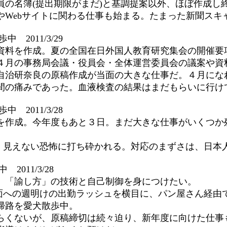
員の名簿(提出期限がまだ)と基調提案以外、ほぼ作成し
やWebサイトに関わる仕事も始まる。たまった新聞スキ
中 2011/3/29
資料を作成。夏の全国在日外国人教育研究集会の開催要
４月の事務局会議・役員会・全体運営委員会の議案や資
自治研奈良の原稿作成が当面の大きな仕事だ。４月にな
間の痛みであった。血液検査の結果はまだもらいに行け
中 2011/3/28
を作成。今年度もあと３日。まだ大きな仕事がいくつか
、見えない恐怖に打ち砕かれる。対応のまずさは、日本
2011/3/28
」「諭し方」の技術と自己制御を身につけたい。
面への週明けの出勤ラッシュを横目に、パン屋さん経由
帰路を愛犬散歩中。
らくないが、原稿締切は続々迫り、新年度に向けた仕事