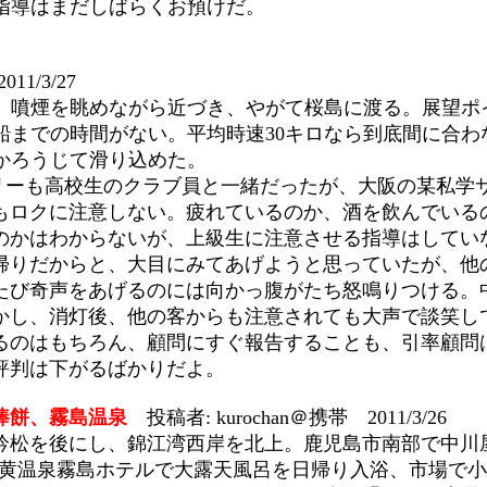
指導はまだしばらくお預けだ。
11/3/27
。噴煙を眺めながら近づき、やがて桜島に渡る。展望ポ
船までの時間がない。平均時速30キロなら到底間に合わ
かろうじて滑り込めた。
リーも高校生のクラブ員と一緒だったが、大阪の某私学
もロクに注意しない。疲れているのか、酒を飲んでいる
のかはわからないが、上級生に注意させる指導はしてい
帰りだからと、大目にみてあげようと思っていたが、他
たび奇声をあげるのには向かっ腹がたち怒鳴りつける。
かし、消灯後、他の客からも注意されても大声で談笑し
るのはもちろん、顧問にすぐ報告することも、引率顧問
評判は下がるばかりだよ。
棒餅、霧島温泉
投稿者: kurochan＠携帯 2011/3/26
吟松を後にし、錦江湾西岸を北上。鹿児島市南部で中川
硫黄温泉霧島ホテルで大露天風呂を日帰り入浴、市場で