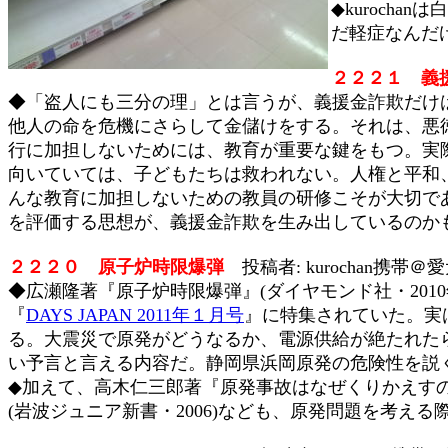
◆kuroch
だ軽症なんだ
２２２１
義
◆「盗人にも三分の理」とは言うが、義援金詐欺だけ
他人の命を危機にさらして金儲けをする。それは、悪
行に加担しないためには、教育が重要な鍵をもつ。実
向いていては、子どもたちは救われない。人権と平和
んな教育に加担しないための教員の研修こそが大切で
を評価する思想が、義援金詐欺を生み出しているのか
２２２０
原子炉時限爆弾
投稿者: kurochan携帯＠愛
◆広瀬隆著『原子炉時限爆弾』(ダイヤモンド社・2010年
『
DAYS JAPAN 2011年１月号
』に特集されていた。実
る。大震災で原発がどうなるか、電源供給が絶たれた
い予言と言える内容だ。静岡県浜岡原発の危険性を説
◆加えて、高木仁三郎著『原発事故はなぜくりかえすのか
(岩波ジュニア新書・2006)なども、原発問題を考え