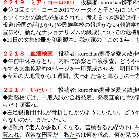
２２１９ ミア・コーロ2011
投稿者: kurochan携帯
◆第３回ミア・コーロ2011でケータイと子どもにつ
もいくつかの論点が提起された。考えるべき課題は様
報道(帰国の話ばかり)や民族学校の報道がない(朝鮮
宣伝や、新たなナショナリズムの醸成についての危機
◆21日の文集80冊を印刷製本。我が家の「この１年」
２２１８ 血液検査
投稿者: kurochan携帯＠愛犬散歩中 
◆午前中休みをとり、内科で診察と血液検査。どうや
布する文集原稿約30ページを一応完成させる。明日
◆今回の大地震から１週間。失われた命と暮らしの一
２２１７ いたい！
投稿者: kurochan携帯＠愛犬散歩中 
◆勤務校では、一般入試の合格発表。発表直前に雪が
らだ！頑張れ。
◆左足親指付け根が骨折したかのようにいたい。どう
らないのが、またいたい。
◆避難所で老人が多数亡くなる。雪積もる瓦礫の下に
買われ、異常な円高だ。私たちは何を求め、何を見つ