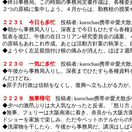
◆終日事務局。この時期の事務局文書作成は、各種委
２つの原稿に集中しよう。４月からは、勤務校の授業
２２３１ 今日も多忙
投稿者: kurochan携帯＠愛犬散歩
◆朝から事務局入りし、深夜まで今日もひたすら各種
覧表を改訂。午後の在日コリアン研究委員会の議案、
の原稿もあれこれ作成。あとは活動方針案の執筆と、
◆ようやく左足親指付け根の痛みが消えた。ほぼ２週
２２３０ 一気に多忙
投稿者: kurochan携帯＠愛犬散歩
◆午後から事務局入りし、深夜までひたすら各種資料
んだけどね。
◆原子力行政は信頼をなくし、復興へ立ち上がる力が
２２２９ 無事帰宅
投稿者: kurochan携帯＠愛犬散歩中 
◆夕べの激昂ぶりは大人気なかったと反省。「怒り方
◆無事、フェリーは大阪南港に着き、奈良から大阪方
ドショーを家族で楽しみ、ただ今ペットホテルからの
◆洗濯物を干したら、午後から事務局だ。講演はしば