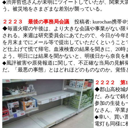
◆渋井哲也さんが未明にツイートしていたが、関東大
う。被災地をさまざまな差別が襲っている。
２２２３ 最後の事務局会議
投稿者: kurochan携帯
◆毎週火曜の午後は、より大きな会議や事業がない限
される。来週は研究委員会にあてたので、今日が今年
を月末までにメール等で提出していただくということで
ど仕上げて慌て帰宅。血液検査の結果を聞きに、20
よう。明日には結果を聞かないと、明後日から奈良を
◆風評被害や原発報道に関して、不正確な当局の見解
だ。「最悪の事態」とはどれほどのものなのか。覚悟
２２２２ 第
◆郡山高校城
だ。みなで鍋
参加の生徒も
なさん、卒業
◆幸い、買い
電灯も同様に