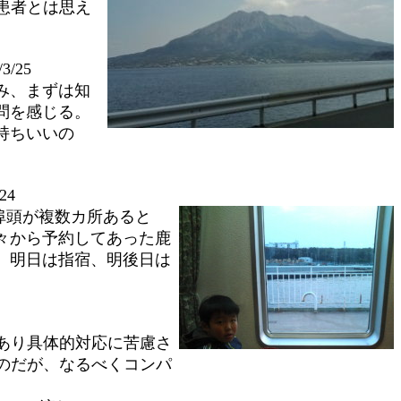
患者とは思え
3/25
み、まずは知
問を感じる。
持ちいいの
。
24
埠頭が複数カ所あると
々から予約してあった鹿
。明日は指宿、明後日は
あり具体的対応に苦慮さ
のだが、なるべくコンパ