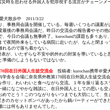
震災時を思わせる外国人を犯罪視する流言がチェーンメ
＠愛犬散歩中 2011/3/22
り、事務局会議を開催している。毎週いくつもの議案が
度最後の事務局会議だ。昨日の交流会の報告書やその他
、今日の会議も無事終了。kurochanの課題も多々あ
時まで夜間外来をしている病院に赴いたが、なんと閉まっ
離れるので落ち着かない。
発表が、いたずらな不安や的外れの対策を導いていると
と準備のしようもないではないか。
170回在日外国人生徒交流会
投稿者: kurochan携帯＠愛犬
内学舎を会場に奈良県外教第170回在日外国人生徒交流
を作り、わいわいと食べながら交流。１年を振り返るス
一緒になごやかな雑談に、在日外国人としての思いも交
おめでとう！このつながりをいつまでも大切にして、生
置きのカセットボンベがあったから鍋パーティーができ
棚には何もありませんでした。