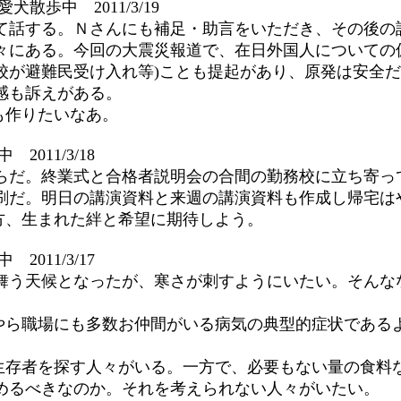
＠愛犬散歩中 2011/3/19
いて話する。Ｎさんにも補足・助言をいただき、その後の
々にある。今回の大震災報道で、在日外国人についての
学校が避難民受け入れ等)ことも提起があり、原発は安全
感も訴えがある。
も作りたいなあ。
2011/3/18
らだ。終業式と合格者説明会の合間の勤務校に立ち寄っ
印刷だ。明日の講演資料と来週の講演資料も作成し帰宅は
方、生まれた絆と希望に期待しよう。
2011/3/17
舞う天候となったが、寒さが刺すようにいたい。そんな
やら職場にも多数お仲間がいる病気の典型的症状である
生存者を探す人々がいる。一方で、必要もない量の食料
めるべきなのか。それを考えられない人々がいたい。