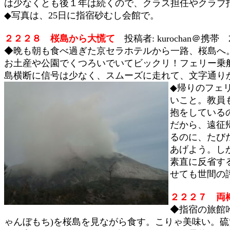
は少なくとも後１年は続くので、クラス担任やクラブ
◆写真は、25日に指宿砂むし会館で。
２２２８ 桜島から大慌て
投稿者: kurochan＠携帯 20
◆晩も朝も食べ過ぎた京セラホテルから一路、桜島へ
お土産や公園でくつろいでいてビックリ！フェリー乗
島横断に信号は少なく、スムーズに走れて、文字通り
◆帰りのフェ
いこと。教員
抱をしている
だから、遠征
るのに、たび
あげよう。し
素直に反省す
せても世間の
２２２７ 両
◆指宿の旅館
ゃんぼもち)を桜島を見ながら食す。こりゃ美味い。