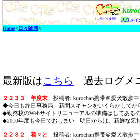
Home
<
日々雑感
<
最新版は
こちら
過去ログメ
２２３３ 年度末
投稿者: kurochan携帯＠愛犬散歩中 2
◆今日も終日事務局。新聞スキャンをいくらかしてか
◆勤務校のWebサイトリニューアルの準備はしてある
◆2010年度も今日でおしまい。明日からは、新鮮な
２２３２ 着々と
投稿者: kurochan携帯＠愛犬散歩中 2