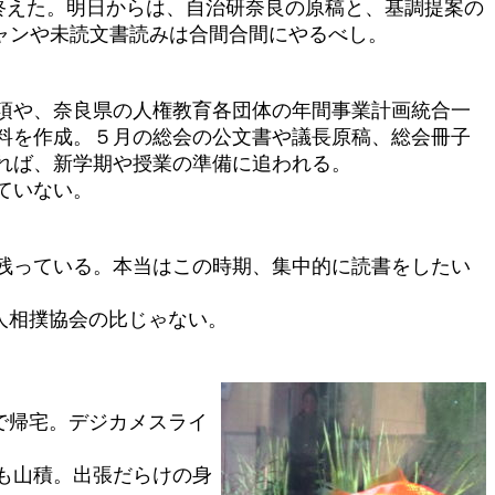
終えた。明日からは、自治研奈良の原稿と、基調提案の
ャンや未読文書読みは合間合間にやるべし。
項や、奈良県の人権教育各団体の年間事業計画統合一
料を作成。５月の総会の公文書や議長原稿、総会冊子
れば、新学期や授業の準備に追われる。
ていない。
残っている。本当はこの時期、集中的に読書をしたい
人相撲協会の比じゃない。
で帰宅。デジカメスライ
も山積。出張だらけの身