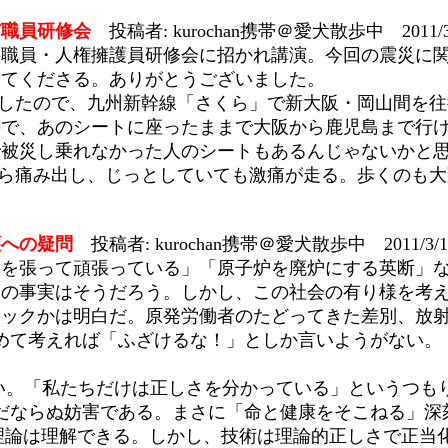
市職員研修会
投稿者: kurochan携帯＠愛犬散歩中 2011/3
教職員・人権擁護員研修会に招かれ講演。今回の震災に
いてくださる。ありがとうございました。
来したので、九州新幹線「さくら」で新大阪・岡山間を
ので、あのシートに座ったままで大阪から鹿児島まで行
で被災し乗れなかった人のシートもあるんじゃないかと
から痛み出し、じっとしていても激痛が走る。歩くのも
護への疑問
投稿者: kurochan携帯＠愛犬散歩中 2011/3/1
体を張って頑張っている」「原子炉を廃炉にする英断」
点の事実はそうだろう。しかし、この社会の有り様を考
リックかは明白だ。原発労働者のたどってきた差別、放
めて考えれば「ふざけるな！」としか言いようがない。
い。「私たちだけは正しさを分かっている」というつも
だならぬ妨害である。まさに「命と健康をそこねる」深
子力の理論は理解できる。しかし、技術は理論的正しさで正