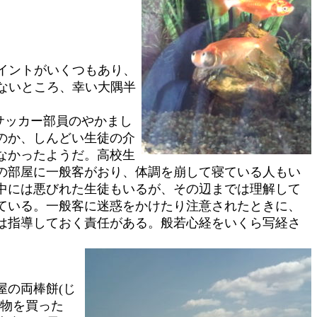
イントがいくつもあり、
ないところ、幸い大隅半
サッカー部員のやかまし
のか、しんどい生徒の介
なかったようだ。高校生
の部屋に一般客がおり、体調を崩して寝ている人もい
中には悪びれた生徒もいるが、その辺までは理解して
ている。一般客に迷惑をかけたり注意されたときに、
は指導しておく責任がある。般若心経をいくら写経さ
屋の両棒餅(じ
小物を買った