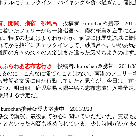
ホテルにチェックイン。バイキングを食べ過ぎた。痛風
覧、開聞、指宿、砂風呂
投稿者: kurochan＠携帯 2011/
に着いたフェリーから一路指宿へ。霞む桜島を左手に進
館。特攻の悲劇はよくわかるが、解説には歴史認識に疑
れてから指宿にチェックインして、砂風呂へ。いやあ気
難所の方々の久々の入浴はまた違った気持ちよさのはず
んふらわあ志布志行き
投稿者: kurochan＠携帯 2011/3/
乗るのに、こんなに慌てたことはない。南港のフェリー
ら被災者支援に何か行動していたと思うが、今日は、前
立つ。明日朝、鹿児島県大隅半島の志布志港に入港予定
乗船する予定だ。
kurochan携帯＠愛犬散歩中 2011/3/23
修会で講演。最後まで熱心に聞いていただいた。質疑も
トとといった内容も求められている。少し時間がかかる