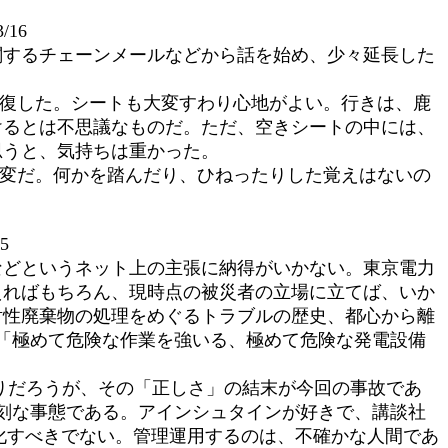
/16
関するチェーンメールなどから話を始め、少々延長した
往復した。シートも大変すわり心地がよい。行きは、鹿
けるとは不思議なものだ。ただ、空きシートの中には、
思うと、気持ちは重かった。
大変だ。何かを踏んだり、ひねったりした覚えはないの
5
などというネット上の主張に納得がいかない。東京電力
えればもちろん、現時点の被災者の立場に立てば、いか
射性廃棄物の処理をめぐるトラブルの歴史、都心から離
「極めて危険な作業を強いる、極めて危険な発電設備
りだろうが、その「正しさ」の結末が今回の事故であ
刻な事態である。アインシュタインが好きで、講談社
当化すべきでない。管理運用するのは、不確かな人間であ