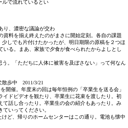
ールで流れているとい
あり、濃密な議論が交わ
の資料を揃え終えたのがまさに開始定刻。各自の課題
り、少しでも片付けたかったが、明日期限の原稿を２つほ
ている。まあ、家族で夕食が食べられたからよしとし
思う。「ただちに人体に被害を及ぼさない」って何なん
散歩中 2011/3/21
会を開催。年度末の回は毎年恒例の「卒業生を送る会」
ライドビデオを観たり、卒業生に花束を渡したり。初
えて話し合ったり。卒業生の会の紹介もあったり。み
きていってください。
たけど、帰りのホームセンターはこの通り。電池も懐中