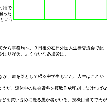
討議で
偏った
だという
てから事務局へ。３日後の在日外国人生徒交流会で配
やはり深夜。よくないなあ過労は。
なか、肩を落として帰る中学生もいた。人生はこれか
ようだ。連休中の集会資料を複数作成印刷しなければな
などを買い占めに走る愚か者がいる。投機目当てで円が