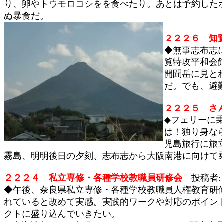
り、卵やトウモロコシをを食べたり。あとは予約した
ぬ暴食だ。
２２２６
知
◆無事志布志
覧特攻平和会
開聞岳に見と
だ。でも、避
２２２５ さ
◆フェリーに
は！独り身な
児島旅行に旅
霧島、明明後日の夕刻、志布志から大阪南港に向けて
２２２４ 私立専修・各種学校教職員研修会
投稿者: 
◆午後、奈良県私立専修・各種学校教職員人権教育研
れていると改めて実感。実践的ワークや対応のポイン
クトに盛り込んでいきたい。