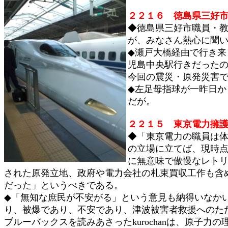
２２１６ 徳島県三好
◆徳島県三好市職員・
が、みなさん熱心に聞
◆瀬戸大橋経由で行き
児島中央駅行きだった
今回の震災・原発災害
◆左足母指球が一昨日
だが。
２２１５ 東京電力擁
◆「東京電力の職員は
の立場に立てば、現時
に無意味で傲慢なレト
された原発立地、政府や電力会社の札束買収工作も含
だった」というべきである。
◆「無知な庶民が不安がる」という意見も納得いなか
り、被爆であり、不安であり、津波被害者救援へのた
ブルーバックスを読みあさったkurochanは、原