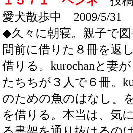
１５７１ ペンネ
投稿者:
愛犬散歩中 2009/5/31
◆久々に朝寝。親子で図
間前に借りた８冊を返
借りる。kurochanと
たちちが３人で６冊。kur
のための魚のはなし』
を借りる。本当は、気
る書架を通り抜けるの