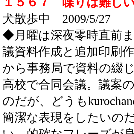
１５６７ 喋りは難し
犬散歩中 2009/5/27
◆月曜は深夜零時直前
議資料作成と追加印刷
から事務局で資料の綴
高校で合同会議。議案
のだが、どうもkuroc
簡潔な表現をしたいの
い。的確なフレーズが