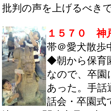
批判の声を上げるべき
１５７０ 神
帯＠愛犬散歩中 2
◆朝から保育
なので、卒園
あった。手話
話会・卒園式