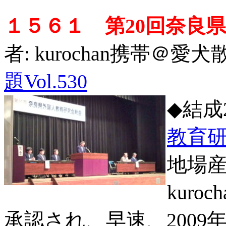
１５６１ 第20回奈良
者: kurochan携帯＠愛犬
題Vol.530
◆結成
教育
地場
kur
承認され、早速、200