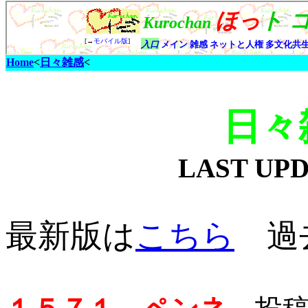
Home
<
日々雑感
<
日々
LAST UP
最新版は
こちら
過去