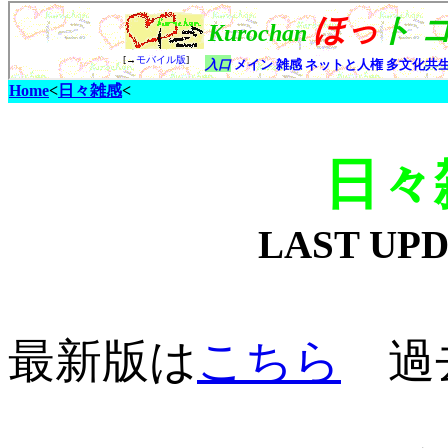
Home
<
日々雑感
<
日々
LAST UP
最新版は
こちら
過去