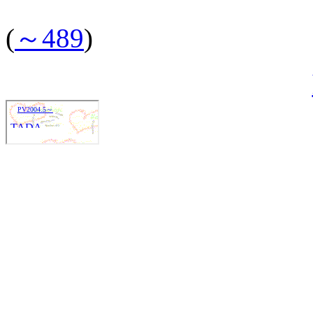
(
～489
)