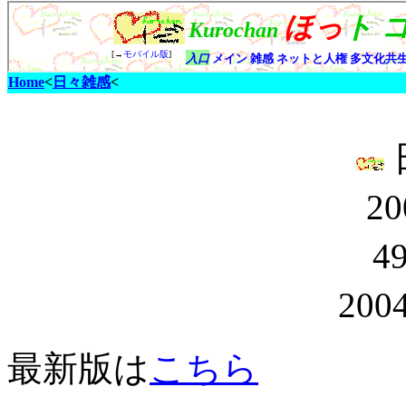
Home
<
日々雑感
<
20
4
2004
最新版は
こちら