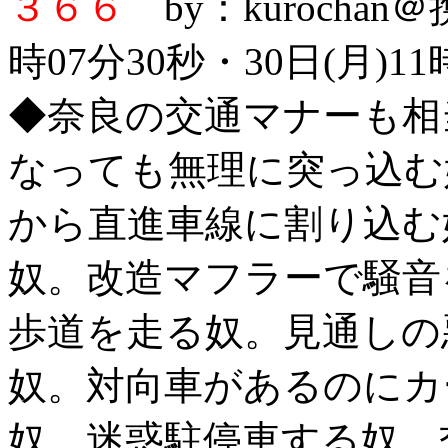
３６６
by：kurochan
時07分30秒・30日(月)11
◆奈良の交通マナーも相
なっても無理に突っ込む
から直進車線に割り込む
奴。改造マフラーで騒音
歩道を走る奴。見通しの
奴。対向車があるのにカ
奴。迷惑駐停車する奴。