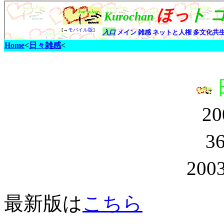
Home
<
日々雑感
<
20
3
2003
最新版は
こちら