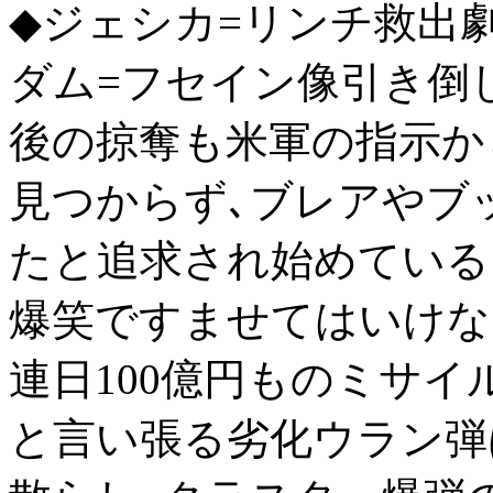
◆ジェシカ=リンチ救出
ダム=フセイン像引き倒
後の掠奪も米軍の指示か
見つからず､ブレアやブ
たと追求され始めている
爆笑ですませてはいけな
連日100億円ものミサイ
と言い張る劣化ウラン弾